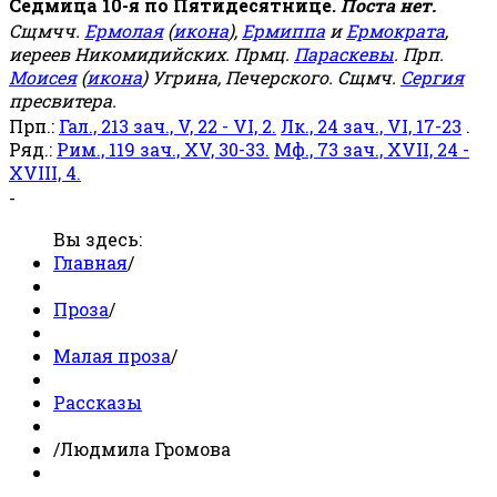
Седмица 10-я по Пятидесятнице.
Поста нет.
Сщмчч.
Ермолая
(
икона
),
Ермиппа
и
Ермократа
,
иереев Никомидийских. Прмц.
Параскевы
. Прп.
Моисея
(
икона
) Угрина, Печерского. Сщмч.
Сергия
пресвитера.
Прп.:
Гал., 213 зач., V, 22 - VI, 2.
Лк., 24 зач., VI, 17-23
.
Ряд.:
Рим., 119 зач., XV, 30-33.
Мф., 73 зач., XVII, 24 -
XVIII, 4.
-
Вы здесь:
Главная
/
Проза
/
Малая проза
/
Рассказы
/
Людмила Громова