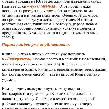
я решила создать на Ютубе детский познавательный канал.
Называется он
«Чук и Мумузя»
. Этот проект также
посвящен первому знакомству ребенка с физическими
явлениями и научными понятиями. Очень хочется, чтобы
он пришелся по вкусу и детям, и родителям. И готова
работать над его улучшением. Поэтому буду рада любым
отзывам, особенно конструктивной критике и дельным
предложениям. А также лайкам и подписчикам, это само
собой))
Первые видео уже опубликованы
.
Книга «Физика в играх и опытах» уже появилась
«Лабиринте»
в
. Формат просто идеальный: и не маленький,
и не громоздкий (чуть меньше А4). Крупный шрифт,
качественная бумага, милейшие, выразительные иллюстрации
(их, кстати, очень много) — всё на высоте! Книга реально
удалась.
В завершение, пользуясь случаем, хочу выразить
благодарность издательству «Качели» за предложение
написать эту книгу. И всем, кто вместе со мной над ней
работал: главному научному и техническому эксперту —
моему мужу Дмитрию Громову, редактору Ольге