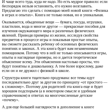
И чаще всего туда, куда не надо. Но есть мудрое правило: если
беспорядок нельзя остановить, его нужно возглавить.
Предлагаю это сделать с помощью моей новой книги «Физика
в играх и опытах». Книга не только новая, но и уникальная.
Оказывается, обыденные вещи — бумага, посуда, игрушки,
пластилин, вода и многое другое — прекрасные пособия для
изучения окружающего мира и различных физических
явлений. Приводя примеры из жизни, исследуя свойства
предметов в процессе игры и показывая простые опыты,
вы сможете рассказать ребенку об основных физических
понятиях и законах. А эта книга будет вам незаменимым
помощником. Потому что в ней не только описываются игры,
опыты и наглядные примеры, но и дается теоретическое
объяснение всему. Эти объяснения настолько просты, что
будут понятны и дошкольнику. А тем более взрослому, даже
если он и не дружил с физикой в школе.
Структура книги тщательно продумана: все темы идут
последовательно друг за другом по принципу «от простого —
к сложному». Поэтому для родителей эта книга еще и будет
хорошим подспорьем (а в некотором смысле и удобным
справочником) в ответах на многочисленные детские
«почему».
А для еще большей наглядности в дополнение к книге