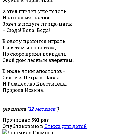
Жуков и червячков.
Хотел птенец уже летать
И выпал из гнезда.
Зовет в испуге птица-мать:
– Сюда! Беда! Беда!
В охоту нравится играть
Лисятам и волчатам,
Но скоро время покидать
Свой дом лесным зверятам.
В июле чтим апостолов -
Святых Петра и Павла
И Рождество Крестителя,
Пророка Иоанна.
(из цикла
"12 месяцев"
)
Прочитано
591
раз
Опубликовано в
Стихи для детей