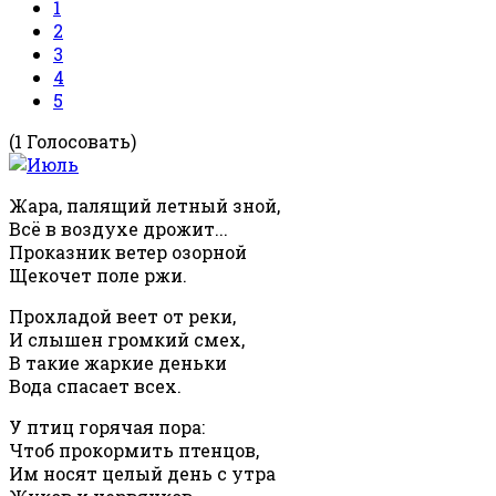
1
2
3
4
5
(1 Голосовать)
Жара, палящий летный зной,
Всё в воздухе дрожит...
Проказник ветер озорной
Щекочет поле ржи.
Прохладой веет от реки,
И слышен громкий смех,
В такие жаркие деньки
Вода спасает всех.
У птиц горячая пора:
Чтоб прокормить птенцов,
Им носят целый день с утра