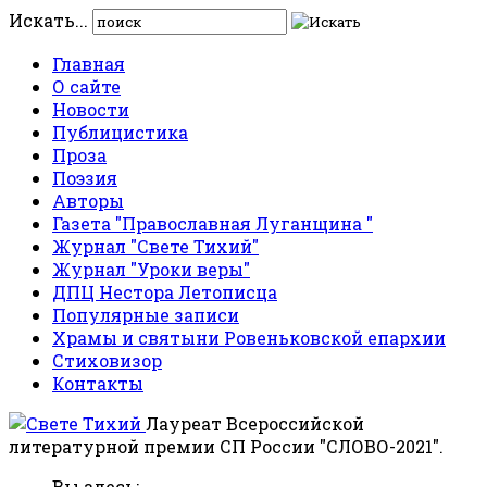
Искать...
Главная
О сайте
Новости
Публицистика
Проза
Поэзия
Авторы
Газета "Православная Луганщина "
Журнал "Свете Тихий"
Журнал "Уроки веры"
ДПЦ Нестора Летописца
Популярные записи
Храмы и святыни Ровеньковской епархии
Стиховизор
Контакты
Лауреат Всероссийской
литературной премии СП России "СЛОВО-2021".
Вы здесь: