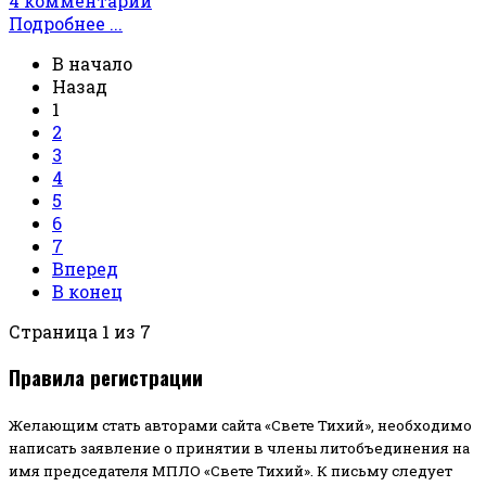
4 комментарии
Подробнее ...
В начало
Назад
1
2
3
4
5
6
7
Вперед
В конец
Страница 1 из 7
Правила регистрации
Желающим стать авторами сайта «Свете Тихий», необходимо
написать заявление о принятии в члены литобъединения на
имя председателя МПЛО «Свете Тихий».
К письму следует