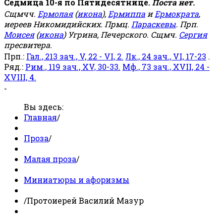
Седмица 10-я по Пятидесятнице.
Поста нет.
Сщмчч.
Ермолая
(
икона
),
Ермиппа
и
Ермократа
,
иереев Никомидийских. Прмц.
Параскевы
. Прп.
Моисея
(
икона
) Угрина, Печерского. Сщмч.
Сергия
пресвитера.
Прп.:
Гал., 213 зач., V, 22 - VI, 2.
Лк., 24 зач., VI, 17-23
.
Ряд.:
Рим., 119 зач., XV, 30-33.
Мф., 73 зач., XVII, 24 -
XVIII, 4.
-
Вы здесь:
Главная
/
Проза
/
Малая проза
/
Миниатюры и афоризмы
/
Протоиерей Василий Мазур