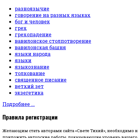
разноязычие
говорение на разных языках
бог и человек
грех
грехопадение
вавилонское столпотворение
вавилонская башня
языки народа
языки
языкознание
толкование
священное писание
ветхий зет
экзегетика
Подробнее ...
Правила регистрации
Желающим стать авторами сайта «Свете Тихий», необходимо н
приложить авторские работы, показывающие уровень вашего 