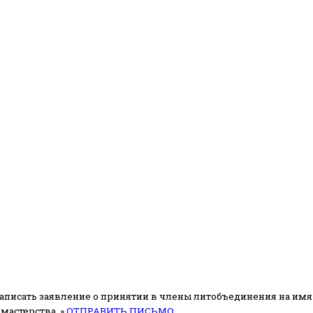
аписать заявление о принятии в члены литобъединения на имя
мастерства. »
ОТПРАВИТЬ ПИСЬМО