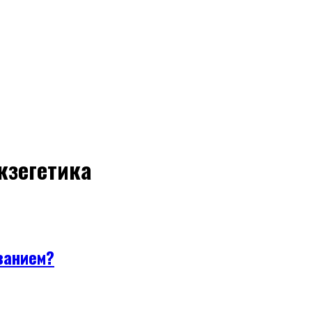
кзегетика
занием?