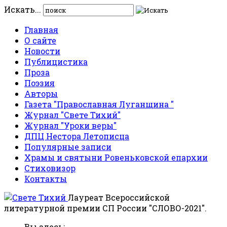
Искать...
Главная
О сайте
Новости
Публицистика
Проза
Поэзия
Авторы
Газета "Православная Луганщина "
Журнал "Свете Тихий"
Журнал "Уроки веры"
ДПЦ Нестора Летописца
Популярные записи
Храмы и святыни Ровеньковской епархии
Стиховизор
Контакты
Лауреат Всероссийской
литературной премии СП России "СЛОВО-2021".
Вы здесь: