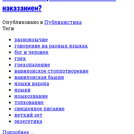
наказанием?
Опубликовано в
Публицистика
Теги
разноязычие
говорение на разных языках
бог и человек
грех
грехопадение
вавилонское столпотворение
вавилонская башня
языки народа
языки
языкознание
толкование
священное писание
ветхий зет
экзегетика
Подробнее ...