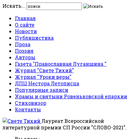
Искать...
Главная
О сайте
Новости
Публицистика
Проза
Поэзия
Авторы
Газета "Православная Луганщина "
Журнал "Свете Тихий"
Журнал "Уроки веры"
ДПЦ Нестора Летописца
Популярные записи
Храмы и святыни Ровеньковской епархии
Стиховизор
Контакты
Лауреат Всероссийской
литературной премии СП России "СЛОВО-2021".
Вы здесь: