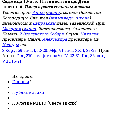
Седмица 10-я по Пятидесятнице. День
постный.
Пища с растительным маслом.
Успение прав.
Анны
(
икона
), матери Пресвятой
Богородицы. Свв. жен
Олимпиады
(
икона
)
диакониссы и
Евпраксии
девы, Тавеннской. Прп.
Макария
(
икона
) Желтоводского, Унженского.
Память
V Вселенского Собора
. Сщмч.
Николая
пресвитера. Сщмч.
Александра
пресвитера. Св.
Ираиды
исп.
2 Кор., 169 зач., I, 12-20.
Мф., 91 зач., XXII, 23-33.
Прав.
Анны:
Гал., 210 зач. (от полу́), IV, 22-31.
Лк., 36 зач.,
VIII, 16-21.
-
Вы здесь:
Главная
/
Публицистика
/
10-летие МПЛО "Свете Тихий"