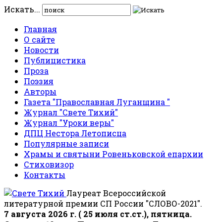
Искать...
Главная
О сайте
Новости
Публицистика
Проза
Поэзия
Авторы
Газета "Православная Луганщина "
Журнал "Свете Тихий"
Журнал "Уроки веры"
ДПЦ Нестора Летописца
Популярные записи
Храмы и святыни Ровеньковской епархии
Стиховизор
Контакты
Лауреат Всероссийской
литературной премии СП России "СЛОВО-2021".
7 августа 2026 г. ( 25 июля ст.ст.), пятница.