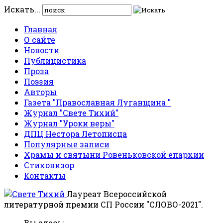
Искать...
Главная
О сайте
Новости
Публицистика
Проза
Поэзия
Авторы
Газета "Православная Луганщина "
Журнал "Свете Тихий"
Журнал "Уроки веры"
ДПЦ Нестора Летописца
Популярные записи
Храмы и святыни Ровеньковской епархии
Стиховизор
Контакты
Лауреат Всероссийской
литературной премии СП России "СЛОВО-2021".
Вы здесь: