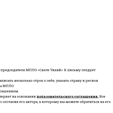
 председателя МПЛО «Свете Тихий».
К письму следует
писать несколько строк о себе, указать страну и регион
ены МПЛО
глашением.
тернет на основании
пользовательского соглашени
я
.
Все
согласия его автора, к которому вы можете обратиться на его