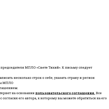
 председателя МПЛО «Свете Тихий».
К письму следует
писать несколько строк о себе, указать страну и регион
ены МПЛО
глашением.
тернет на основании
пользовательского соглашени
я
.
Все
согласия его автора, к которому вы можете обратиться на его