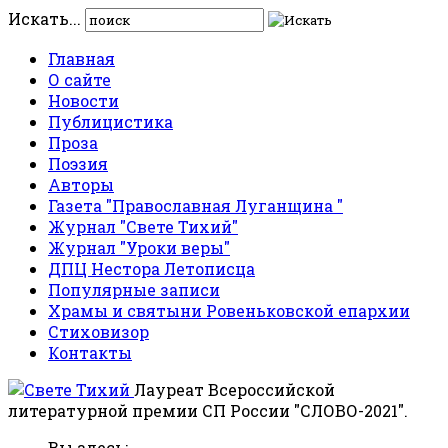
Искать...
Главная
О сайте
Новости
Публицистика
Проза
Поэзия
Авторы
Газета "Православная Луганщина "
Журнал "Свете Тихий"
Журнал "Уроки веры"
ДПЦ Нестора Летописца
Популярные записи
Храмы и святыни Ровеньковской епархии
Стиховизор
Контакты
Лауреат Всероссийской
литературной премии СП России "СЛОВО-2021".
Вы здесь: