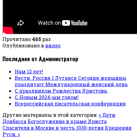
Прочитано
465
раз
Опубликовано в
видео
Последнее от Администратор
Нам 12 лет!
Вести. Россия 1 Луганск Сегодня женщины
празднуют Международный женский день
С праздником Рождества Христова.
С Новым 2024-ым годом!
Всероссийская писательская конференция
Другие материалы в этой категории:
« Дети
Донбасса
Богослужение в храме Христа
Спасителя в Москве в честь 1030-летия Крещения
Руси. »