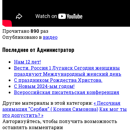
Прочитано
890
раз
Опубликовано в
видео
Последнее от Администратор
Нам 12 лет!
Вести. Россия 1 Луганск Сегодня женщины
празднуют Международный женский день
С праздником Рождества Христова.
С Новым 2024-ым годом!
Всероссийская писательская конференция
Другие материалы в этой категории:
« Песочная
анимация "Сербия" ( Ксения Симонова)
Как мог ты
это допустить? »
Авторизуйтесь, чтобы получить возможность
оставлять комментарии