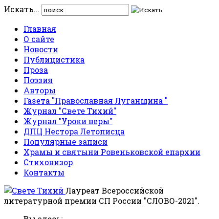
Искать...
Главная
О сайте
Новости
Публицистика
Проза
Поэзия
Авторы
Газета "Православная Луганщина "
Журнал "Свете Тихий"
Журнал "Уроки веры"
ДПЦ Нестора Летописца
Популярные записи
Храмы и святыни Ровеньковской епархии
Стиховизор
Контакты
Лауреат Всероссийской
литературной премии СП России "СЛОВО-2021".
Вы здесь: