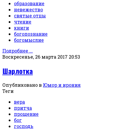
образование
невежество
святые отцы
чтение
книги
богопознание
богомыслие
Подробнее ...
Воскресенье, 26 марта 2017 20:53
Шарлотка
Опубликовано в
Юмор и ирония
Теги
вера
притча
прощение
бог
господь