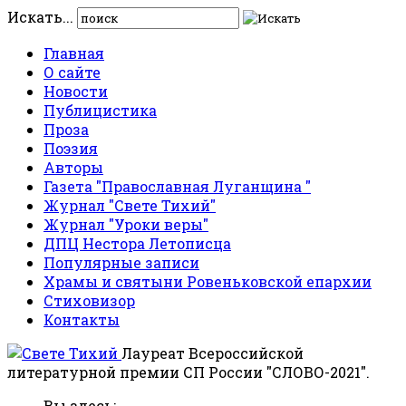
Искать...
Главная
О сайте
Новости
Публицистика
Проза
Поэзия
Авторы
Газета "Православная Луганщина "
Журнал "Свете Тихий"
Журнал "Уроки веры"
ДПЦ Нестора Летописца
Популярные записи
Храмы и святыни Ровеньковской епархии
Стиховизор
Контакты
Лауреат Всероссийской
литературной премии СП России "СЛОВО-2021".
Вы здесь: