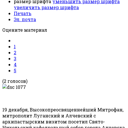
размер шрифта
уменьшить размер шрифта
увеличить размер шрифта
Печать
Эл. почта
Оцените материал
1
2
3
4
5
(2 голосов)
19 декабря, Высокопреосвященнейший Митрофан,
митрополит Луганский и Алчевский с
архипастырским визитом посетил Свято-
Никольский кафедральный собор города Алчевска