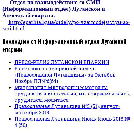
Отдел по взаимодействию со СМИ
(Информационный отдел) Луганской и
Алчевской епархии.
http://eparhia.lg.ua/otdely/po-vzaimodejstviyu-so-
smi.html
Последнее от Информационный отдел Луганской
епархии
ПРЕСС-РЕЛИЗ ЛУГАНСКОЙ ЕПАРХИИ
В свет вышел очередной номер
«Православной Луганщины» за Октябрь-
Ноябрь ПЛ№6(64)
Митрополит Митрофан: несмотря на
трудности и испытания, мы стараемся жить,
трудиться, молиться
Православная Луганщина №5 (51), август-
сентябрь 2018
Православная Луганщина Июнь-Июль 2018 №
4 (50)