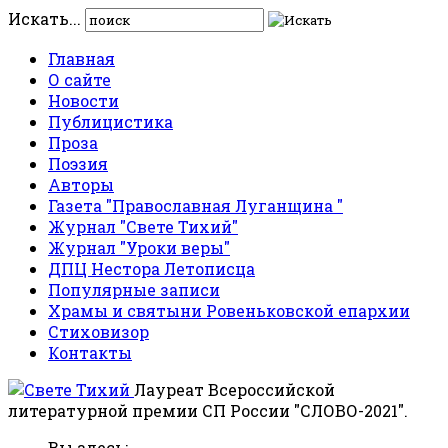
Искать...
Главная
О сайте
Новости
Публицистика
Проза
Поэзия
Авторы
Газета "Православная Луганщина "
Журнал "Свете Тихий"
Журнал "Уроки веры"
ДПЦ Нестора Летописца
Популярные записи
Храмы и святыни Ровеньковской епархии
Стиховизор
Контакты
Лауреат Всероссийской
литературной премии СП России "СЛОВО-2021".
Вы здесь: