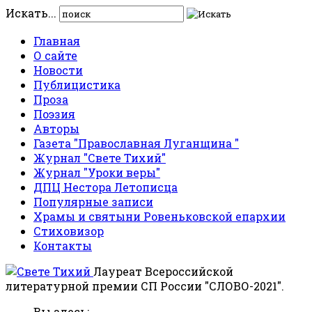
Искать...
Главная
О сайте
Новости
Публицистика
Проза
Поэзия
Авторы
Газета "Православная Луганщина "
Журнал "Свете Тихий"
Журнал "Уроки веры"
ДПЦ Нестора Летописца
Популярные записи
Храмы и святыни Ровеньковской епархии
Стиховизор
Контакты
Лауреат Всероссийской
литературной премии СП России "СЛОВО-2021".
Вы здесь: