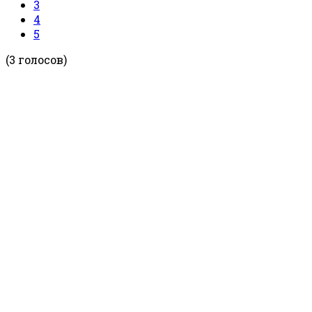
3
4
5
(3 голосов)