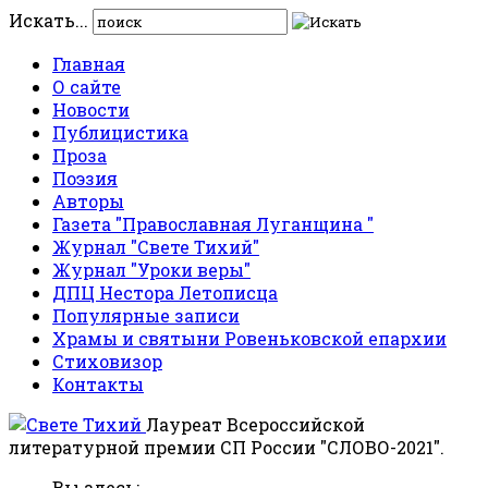
Искать...
Главная
О сайте
Новости
Публицистика
Проза
Поэзия
Авторы
Газета "Православная Луганщина "
Журнал "Свете Тихий"
Журнал "Уроки веры"
ДПЦ Нестора Летописца
Популярные записи
Храмы и святыни Ровеньковской епархии
Стиховизор
Контакты
Лауреат Всероссийской
литературной премии СП России "СЛОВО-2021".
Вы здесь: