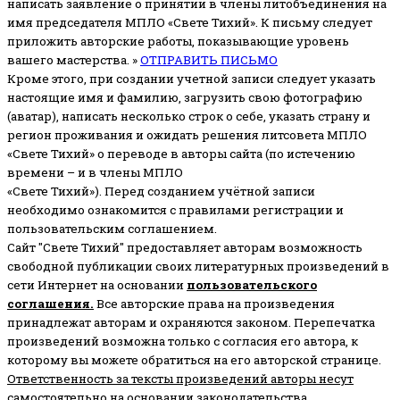
написать заявление о принятии в члены литобъединения на
имя председателя МПЛО «Свете Тихий».
К письму следует
приложить авторские работы, показывающие уровень
вашего мастерства. »
ОТПРАВИТЬ ПИСЬМО
Кроме этого, при создании учетной записи следует указать
настоящие имя и фамилию, загрузить свою фотографию
(аватар), написать несколько строк о себе, указать страну и
регион проживания и ожидать решения литсовета МПЛО
«Свете Тихий» о переводе в авторы сайта (по истечению
времени – и в члены МПЛО
«Свете Тихий»). Перед созданием учётной записи
необходимо ознакомится с правилами регистрации и
пользовательским соглашением.
Сайт "Свете Тихий" предоставляет авторам возможность
свободной публикации своих литературных произведений в
сети Интернет на основании
пользовательского
соглашени
я
.
Все авторские права на произведения
принадлежат авторам и охраняются законом.
Перепечатка
произведений возможна только с согласия его автора, к
которому вы можете обратиться на его авторской странице.
Ответственность за тексты произведений авторы несут
самостоятельно
на основании законодательства.