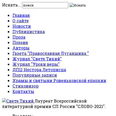
Искать...
Главная
О сайте
Новости
Публицистика
Проза
Поэзия
Авторы
Газета "Православная Луганщина "
Журнал "Свете Тихий"
Журнал "Уроки веры"
ДПЦ Нестора Летописца
Популярные записи
Храмы и святыни Ровеньковской епархии
Стиховизор
Контакты
Лауреат Всероссийской
литературной премии СП России "СЛОВО-2021".
Вы здесь: