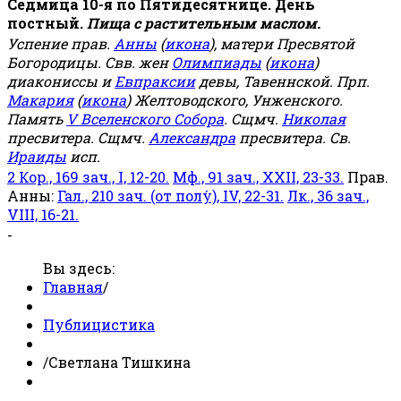
Седмица 10-я по Пятидесятнице. День
постный.
Пища с растительным маслом.
Успение прав.
Анны
(
икона
), матери Пресвятой
Богородицы. Свв. жен
Олимпиады
(
икона
)
диакониссы и
Евпраксии
девы, Тавеннской. Прп.
Макария
(
икона
) Желтоводского, Унженского.
Память
V Вселенского Собора
. Сщмч.
Николая
пресвитера. Сщмч.
Александра
пресвитера. Св.
Ираиды
исп.
2 Кор., 169 зач., I, 12-20.
Мф., 91 зач., XXII, 23-33.
Прав.
Анны:
Гал., 210 зач. (от полу́), IV, 22-31.
Лк., 36 зач.,
VIII, 16-21.
-
Вы здесь:
Главная
/
Публицистика
/
Светлана Тишкина