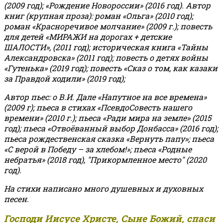
(2009 год); «Рождение Новороссии» (2016 год).
Автор
книг (крупная проза): роман «Ольга» (2010 год);
роман «Красноречивое молчание» (2009 г.); повесть
для детей «МИРАЖИ на дорогах + детские
ШАЛОСТИ», (2011 год); историческая книга «Тайны
Александровска» (2011 год); повесть о детях войны
«Гутенька» (2019 год); повесть «Сказ о том, как казаки
за Правдой ходили» (2019 год);
Автор пьес: о В.И. Дале «Напутное на все времена»
(2009 г); пьеса в стихах «ПсевдоСовесть нашего
времени» (2010 г.); пьеса «Ради мира на земле» (2015
год); пьеса «Отвоёванный выбор Донбасса» (2016 год);
пьеса рождественская сказка «Вернуть папу»; пьеса
«С верой в Победу – за хлебом!»
;
пьеса «Родные
небратья» (2018 год), "Прикормленное место" (2020
год).
На стихи написано много душевных и духовных
песен.
Господи Иисусе Христе, Сыне Божий, спаси