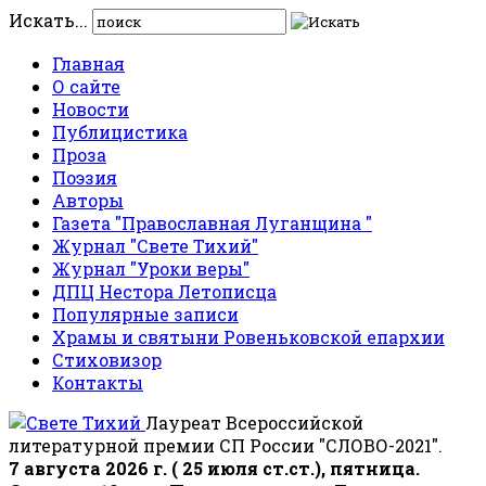
Искать...
Главная
О сайте
Новости
Публицистика
Проза
Поэзия
Авторы
Газета "Православная Луганщина "
Журнал "Свете Тихий"
Журнал "Уроки веры"
ДПЦ Нестора Летописца
Популярные записи
Храмы и святыни Ровеньковской епархии
Стиховизор
Контакты
Лауреат Всероссийской
литературной премии СП России "СЛОВО-2021".
7 августа 2026 г. ( 25 июля ст.ст.), пятница.