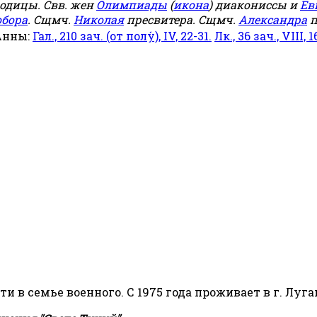
родицы. Свв. жен
Олимпиады
(
икона
) диакониссы и
Ев
обора
. Сщмч.
Николая
пресвитера. Сщмч.
Александра
п
Анны:
Гал., 210 зач. (от полу́), IV, 22-31.
Лк., 36 зач., VIII, 1
сти в семье военного. С 1975 года проживает в г. Луга