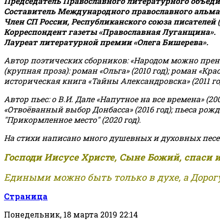
Председатель Православного литературного объедин
Составитель Международного православного альман
Член СП России, Республиканского союза писателей 
Корреспондент газеты «Православная Луганщина»
.
Лауреат литературной премии «Олега Бишерева».
Автор поэтических сборников: «Народом можно пренебре
(крупная проза): роман «Ольга» (2010 год); роман «Кр
историческая книга «Тайны Александровска» (2011 год);
Автор пьес: о В.И. Дале «Напутное на все времена» (200
«Отвоёванный выбор Донбасса» (2016 год); пьеса рожде
"Прикормленное место" (2020 год).
На стихи написано много душевных и духовных песе
Господи Иисусе Христе, Сыне Божий, спаси 
Едиными можно быть только в духе, а Дорогу
Страница
Понедельник, 18 марта 2019 22:14