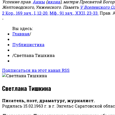
Успение прав.
Анны
(
икона
), матери Пресвятой Бого
Желтоводского, Унженского. Память
V Вселенского С
2 Кор., 169 зач., I, 12-20.
Мф., 91 зач., XXII, 23-33.
Прав. 
-
Вы здесь:
Главная
/
Публицистика
/
Светлана Тишкина
Подписаться на этот канал RSS
Светлана Тишкина
Писатель, поэт, драматург, журналист.
Родилась 15.02.1963 г. в г. Энгельс Саратовской обла