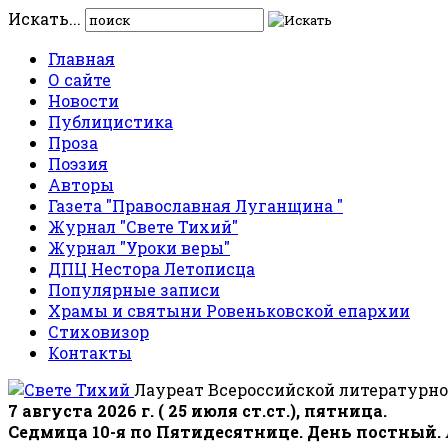
Искать...
Главная
О сайте
Новости
Публицистика
Проза
Поэзия
Авторы
Газета "Православная Луганщина "
Журнал "Свете Тихий"
Журнал "Уроки веры"
ДПЦ Нестора Летописца
Популярные записи
Храмы и святыни Ровеньковской епархии
Стиховизор
Контакты
Лауреат Всероссийской литературно
7 августа 2026 г. ( 25 июля ст.ст.), пятница.
Седмица 10-я по Пятидесятнице. День постный.