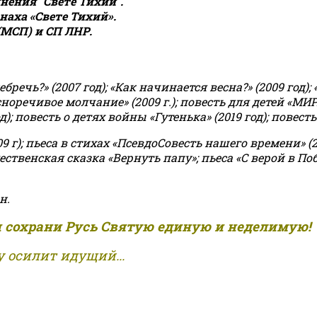
ения "Свете Тихий".
аха «Свете Тихий».
(МСП) и СП ЛНР.
чь?» (2007 год); «Как начинается весна?» (2009 год); 
асноречивое молчание» (2009 г.); повесть для детей «МИ
 повесть о детях войны «Гутенька» (2019 год); повесть 
9 г); пьеса в стихах «ПсевдоСовесть нашего времени» (201
ственская сказка «Вернуть папу»; пьеса «С верой в Поб
н.
и сохрани Русь Святую единую и неделимую!
 осилит идущий...