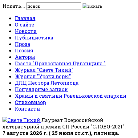
Искать...
Главная
О сайте
Новости
Публицистика
Проза
Поэзия
Авторы
Газета "Православная Луганщина "
Журнал "Свете Тихий"
Журнал "Уроки веры"
ДПЦ Нестора Летописца
Популярные записи
Храмы и святыни Ровеньковской епархии
Стиховизор
Контакты
Лауреат Всероссийской
литературной премии СП России "СЛОВО-2021".
7 августа 2026 г. ( 25 июля ст.ст.), пятница.