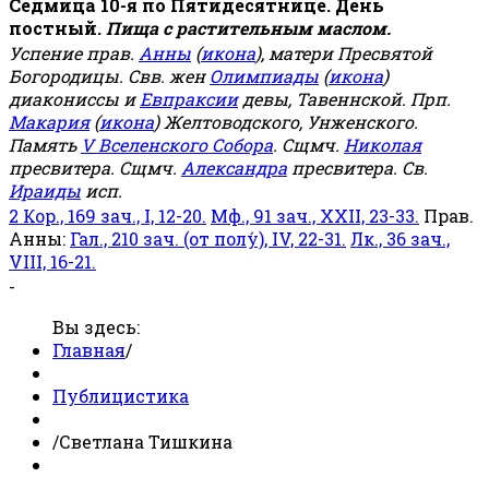
Седмица 10-я по Пятидесятнице. День
постный.
Пища с растительным маслом.
Успение прав.
Анны
(
икона
), матери Пресвятой
Богородицы. Свв. жен
Олимпиады
(
икона
)
диакониссы и
Евпраксии
девы, Тавеннской. Прп.
Макария
(
икона
) Желтоводского, Унженского.
Память
V Вселенского Собора
. Сщмч.
Николая
пресвитера. Сщмч.
Александра
пресвитера. Св.
Ираиды
исп.
2 Кор., 169 зач., I, 12-20.
Мф., 91 зач., XXII, 23-33.
Прав.
Анны:
Гал., 210 зач. (от полу́), IV, 22-31.
Лк., 36 зач.,
VIII, 16-21.
-
Вы здесь:
Главная
/
Публицистика
/
Светлана Тишкина