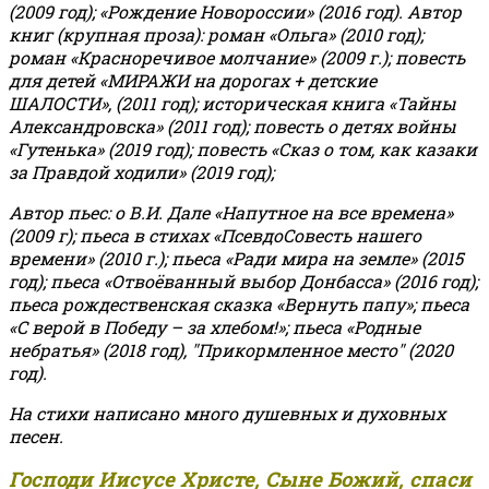
(2009 год); «Рождение Новороссии» (2016 год).
Автор
книг (крупная проза): роман «Ольга» (2010 год);
роман «Красноречивое молчание» (2009 г.); повесть
для детей «МИРАЖИ на дорогах + детские
ШАЛОСТИ», (2011 год); историческая книга «Тайны
Александровска» (2011 год); повесть о детях войны
«Гутенька» (2019 год); повесть «Сказ о том, как казаки
за Правдой ходили» (2019 год);
Автор пьес: о В.И. Дале «Напутное на все времена»
(2009 г); пьеса в стихах «ПсевдоСовесть нашего
времени» (2010 г.); пьеса «Ради мира на земле» (2015
год); пьеса «Отвоёванный выбор Донбасса» (2016 год);
пьеса рождественская сказка «Вернуть папу»; пьеса
«С верой в Победу – за хлебом!»
;
пьеса «Родные
небратья» (2018 год), "Прикормленное место" (2020
год).
На стихи написано много душевных и духовных
песен.
Господи Иисусе Христе, Сыне Божий, спаси