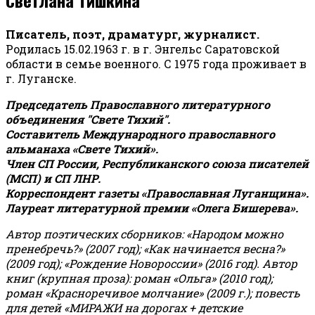
Писатель, поэт, драматург, журналист.
Родилась 15.02.1963 г. в г. Энгельс Саратовской
области в семье военного. С 1975 года проживает в
г. Луганске.
Председатель Православного литературного
объединения "Свете Тихий".
Составитель Международного православного
альманаха «Свете Тихий».
Член СП России, Республиканского союза писателей
(МСП) и СП ЛНР.
Корреспондент газеты «Православная Луганщина»
.
Лауреат литературной премии «Олега Бишерева».
Автор поэтических сборников: «Народом можно
пренебречь?» (2007 год); «Как начинается весна?»
(2009 год); «Рождение Новороссии» (2016 год).
Автор
книг (крупная проза): роман «Ольга» (2010 год);
роман «Красноречивое молчание» (2009 г.); повесть
для детей «МИРАЖИ на дорогах + детские