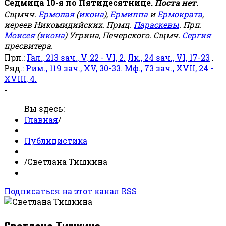
Седмица 10-я по Пятидесятнице.
Поста нет.
Сщмчч.
Ермолая
(
икона
),
Ермиппа
и
Ермократа
,
иереев Никомидийских. Прмц.
Параскевы
. Прп.
Моисея
(
икона
) Угрина, Печерского. Сщмч.
Сергия
пресвитера.
Прп.:
Гал., 213 зач., V, 22 - VI, 2.
Лк., 24 зач., VI, 17-23
.
Ряд.:
Рим., 119 зач., XV, 30-33.
Мф., 73 зач., XVII, 24 -
XVIII, 4.
-
Вы здесь:
Главная
/
Публицистика
/
Светлана Тишкина
Подписаться на этот канал RSS
Светлана Тишкина