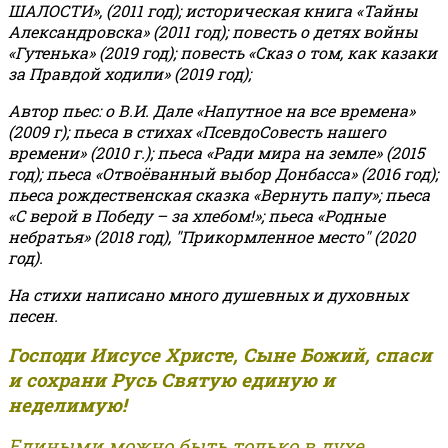
ШАЛОСТИ», (2011 год); историческая книга «Тайны
Александровска» (2011 год); повесть о детях войны
«Гутенька» (2019 год); повесть «Сказ о том, как казаки
за Правдой ходили» (2019 год);
Автор пьес: о В.И. Дале «Напутное на все времена»
(2009 г); пьеса в стихах «ПсевдоСовесть нашего
времени» (2010 г.); пьеса «Ради мира на земле» (2015
год); пьеса «Отвоёванный выбор Донбасса» (2016 год);
пьеса рождественская сказка «Вернуть папу»; пьеса
«С верой в Победу – за хлебом!»
;
пьеса «Родные
небратья» (2018 год), "Прикормленное место" (2020
год).
На стихи написано много душевных и духовных
песен.
Господи Иисусе Христе, Сыне Божий, спаси
и сохрани Русь Святую единую и
неделимую!
Едиными можно быть только в духе,