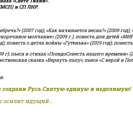
аха «Свете Тихий».
(МСП) и СП ЛНР.
чь?» (2007 год); «Как начинается весна?» (2009 год); 
асноречивое молчание» (2009 г.); повесть для детей «МИ
 повесть о детях войны «Гутенька» (2019 год); повесть 
9 г); пьеса в стихах «ПсевдоСовесть нашего времени» (201
ственская сказка «Вернуть папу»; пьеса «С верой в Поб
н.
и сохрани Русь Святую единую и неделимую!
 осилит идущий...