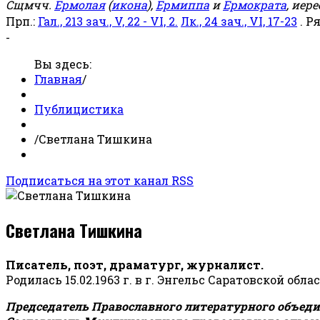
Сщмчч.
Ермолая
(
икона
),
Ермиппа
и
Ермократа
, иер
Прп.:
Гал., 213 зач., V, 22 - VI, 2.
Лк., 24 зач., VI, 17-23
. Р
-
Вы здесь:
Главная
/
Публицистика
/
Светлана Тишкина
Подписаться на этот канал RSS
Светлана Тишкина
Писатель, поэт, драматург, журналист.
Родилась 15.02.1963 г. в г. Энгельс Саратовской обла
Председатель Православного литературного объедин