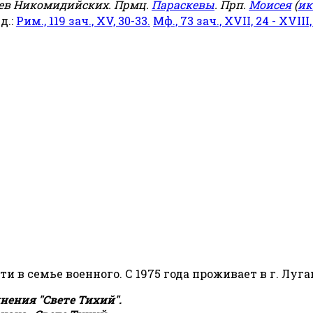
еев Никомидийских. Прмц.
Параскевы
. Прп.
Моисея
(
ик
яд.:
Рим., 119 зач., XV, 30-33.
Мф., 73 зач., XVII, 24 - XVIII,
сти в семье военного. С 1975 года проживает в г. Луга
ения "Свете Тихий".