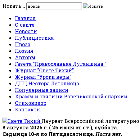
Искать...
Главная
О сайте
Новости
Публицистика
Проза
Поэзия
Авторы
Газета "Православная Луганщина "
Журнал "Свете Тихий"
Журнал "Уроки веры"
ДПЦ Нестора Летописца
Популярные записи
Храмы и святыни Ровеньковской епархии
Стиховизор
Контакты
Лауреат Всероссийской литературно
8 августа 2026 г. ( 26 июля ст.ст.), суббота.
Седмица 10-я по Пятидесятнице.
Поста нет.