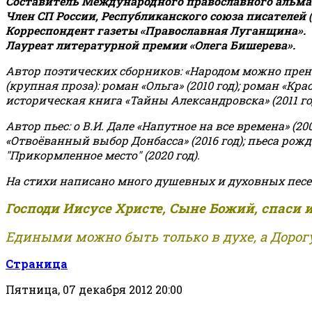
Составитель Международного православного альман
Член СП России, Республиканского союза писателей 
Корреспондент газеты «Православная Луганщина»
.
Лауреат литературной премии «Олега Бишерева».
Автор поэтических сборников: «Народом можно пренебре
(крупная проза): роман «Ольга» (2010 год); роман «Кр
историческая книга «Тайны Александровска» (2011 год);
Автор пьес: о В.И. Дале «Напутное на все времена» (200
«Отвоёванный выбор Донбасса» (2016 год); пьеса рожде
"Прикормленное место" (2020 год).
На стихи написано много душевных и духовных песе
Господи Иисусе Христе, Сыне Божий, спаси 
Едиными можно быть только в духе, а Дорогу
Страница
Пятница, 07 декабря 2012 20:00