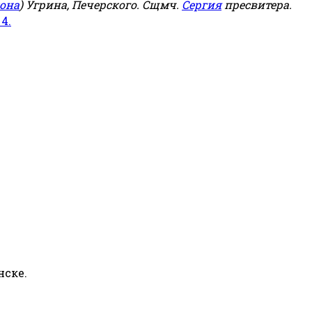
она
) Угрина, Печерского. Сщмч.
Сергия
пресвитера.
 4.
нске.