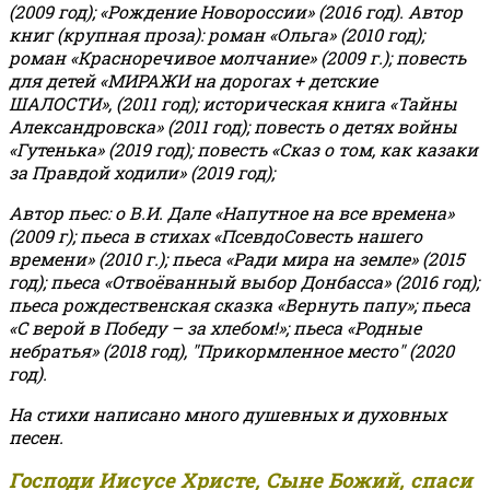
(2009 год); «Рождение Новороссии» (2016 год).
Автор
книг (крупная проза): роман «Ольга» (2010 год);
роман «Красноречивое молчание» (2009 г.); повесть
для детей «МИРАЖИ на дорогах + детские
ШАЛОСТИ», (2011 год); историческая книга «Тайны
Александровска» (2011 год); повесть о детях войны
«Гутенька» (2019 год); повесть «Сказ о том, как казаки
за Правдой ходили» (2019 год);
Автор пьес: о В.И. Дале «Напутное на все времена»
(2009 г); пьеса в стихах «ПсевдоСовесть нашего
времени» (2010 г.); пьеса «Ради мира на земле» (2015
год); пьеса «Отвоёванный выбор Донбасса» (2016 год);
пьеса рождественская сказка «Вернуть папу»; пьеса
«С верой в Победу – за хлебом!»
;
пьеса «Родные
небратья» (2018 год), "Прикормленное место" (2020
год).
На стихи написано много душевных и духовных
песен.
Господи Иисусе Христе, Сыне Божий, спаси