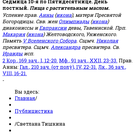
Седмица 10-я по Пятидесятнице. День
постный.
Пища с растительным маслом.
Успение прав.
Анны
(
икона
), матери Пресвятой
Богородицы. Свв. жен
Олимпиады
(
икона
)
диакониссы и
Евпраксии
девы, Тавеннской. Прп.
Макария
(
икона
) Желтоводского, Унженского.
Память
V Вселенского Собора
. Сщмч.
Николая
пресвитера. Сщмч.
Александра
пресвитера. Св.
Ираиды
исп.
2 Кор., 169 зач., I, 12-20.
Мф., 91 зач., XXII, 23-33.
Прав.
Анны:
Гал., 210 зач. (от полу́), IV, 22-31.
Лк., 36 зач.,
VIII, 16-21.
-
Вы здесь:
Главная
/
Публицистика
/
Светлана Тишкина