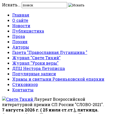
Искать...
Главная
О сайте
Новости
Публицистика
Проза
Поэзия
Авторы
Газета "Православная Луганщина "
Журнал "Свете Тихий"
Журнал "Уроки веры"
ДПЦ Нестора Летописца
Популярные записи
Храмы и святыни Ровеньковской епархии
Стиховизор
Контакты
Лауреат Всероссийской
литературной премии СП России "СЛОВО-2021".
7 августа 2026 г. ( 25 июля ст.ст.), пятница.