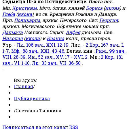
Седмица 10-я по Пятидесятнице.
Поста нет.
Мц.
Христины
. Мчч. блгвв. князей
Бориса
(
икона
) и
Глеба
(
икона
), во св. Крещении Романа и Давида.
Прп.
Поликарпа
, архим. Печерского. Свт.
Георгия
,
архиеп. Могилевского. Обретение мощей прп.
Далмата
Исетского. Сщмч.
Алфея
диакона. Свв.
Николая
(
икона
) и
Иоанна
испп., пресвитеров.
Утр. -
Лк., 106 зач., XXI, 12-19.
Лит. -
2 Кор., 167 зач., I,
1-7.
Мф., 88 зач., XXI, 43-46.
Блгвв. кнн.:
Рим., 99 зач.,
VIII, 28-39.
Ин., 52 зач., XV, 17 - XVI, 2.
Мц.:
2 Кор., 181
зач., VI, 1-10.
Лк., 33 зач., VII, 36-50
.
-
Вы здесь:
Главная
/
Публицистика
/
Светлана Тишкина
Подписаться на этот канал RSS