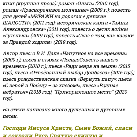
книг (крупная проза): роман «Ольга» (2010 год);
роман «Красноречивое молчание» (2009 г.); повесть
для детей «МИРАЖИ на дорогах + детские
ШАЛОСТИ», (2011 год); историческая книга «Тайны
Александровска» (2011 год); повесть о детях войны
«Гутенька» (2019 год); повесть «Сказ о том, как казаки
за Правдой ходили» (2019 год);
Автор пьес: о В.И. Дале «Напутное на все времена»
(2009 г); пьеса в стихах «ПсевдоСовесть нашего
времени» (2010 г.); пьеса «Ради мира на земле» (2015
год); пьеса «Отвоёванный выбор Донбасса» (2016 год);
пьеса рождественская сказка «Вернуть папу»; пьеса
«С верой в Победу – за хлебом!»
;
пьеса «Родные
небратья» (2018 год), "Прикормленное место" (2020
год).
На стихи написано много душевных и духовных
песен.
Господи Иисусе Христе, Сыне Божий, спаси
и сохрани Русь Святую единую и