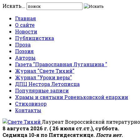
Искать...
Главная
О сайте
Новости
Публицистика
Проза
Поэзия
Авторы
Газета "Православная Луганщина "
Журнал "Свете Тихий"
Журнал "Уроки веры"
ДПЦ Нестора Летописца
Популярные записи
Храмы и святыни Ровеньковской епархии
Стиховизор
Контакты
Лауреат Всероссийской литературно
8 августа 2026 г. ( 26 июля ст.ст.), суббота.
Седмица 10-я по Пятидесятнице.
Поста нет.