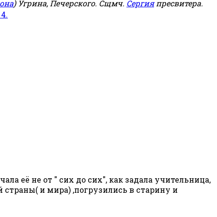
она
) Угрина, Печерского. Сщмч.
Сергия
пресвитера.
 4.
а её не от " сих до сих", как задала учительница,
страны( и мира) ,погрузились в старину и