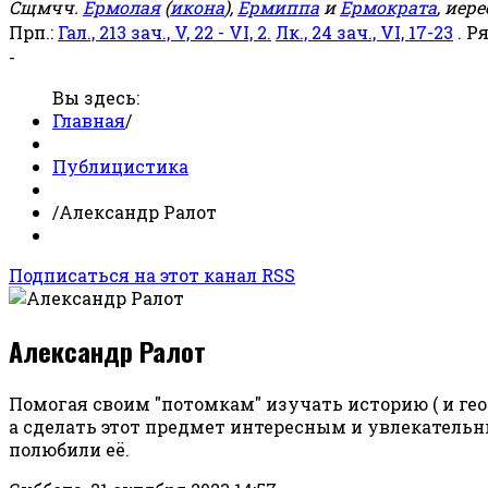
Сщмчч.
Ермолая
(
икона
),
Ермиппа
и
Ермократа
, иер
Прп.:
Гал., 213 зач., V, 22 - VI, 2.
Лк., 24 зач., VI, 17-23
. Р
-
Вы здесь:
Главная
/
Публицистика
/
Александр Ралот
Подписаться на этот канал RSS
Александр Ралот
Помогая своим "потомкам" изучать историю ( и геог
а сделать этот предмет интересным и увлекатель
полюбили её.