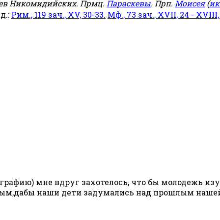
еев Никомидийских. Прмц.
Параскевы
. Прп.
Моисея
(
ик
яд.:
Рим., 119 зач., XV, 30-33.
Мф., 73 зач., XVII, 24 - XVIII,
рафию) мне вдруг захотелось, что бы молодежь изучал
ным,дабы наши дети задумались над прошлым нашей 