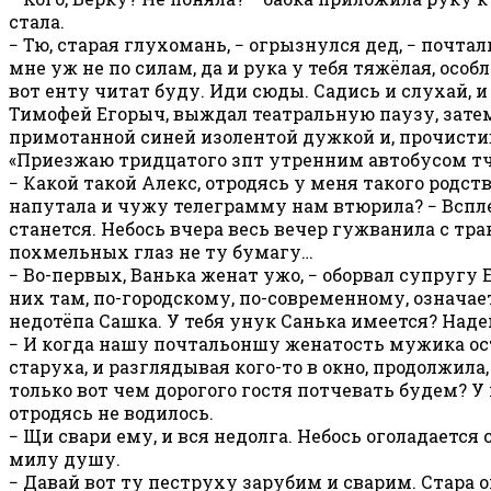
стала.
− Тю, старая глухомань, − огрызнулся дед, − почта
мне уж не по силам, да и рука у тебя тяжёлая, особ
вот енту читат буду. Иди сюды. Садись и слухай, и
Тимофей Егорыч, выждал театральную паузу, затем 
примотанной синей изолентой дужкой и, прочистив
«Приезжаю тридцатого зпт утренним автобусом тч
− Какой такой Алекс, отродясь у меня такого родст
напутала и чужу телеграмму нам втюрила? − Вспле
станется. Небось вчера весь вечер гужванила с тра
похмельных глаз не ту бумагу…
− Во-первых, Ванька женат ужо, − оборвал супругу Ег
них там, по-городскому, по-современному, означает
недотёпа Сашка. У тебя унук Санька имеется? Наде
− И когда нашу почтальоншу женатость мужика ос
старуха, и разглядывая кого-то в окно, продолжила
только вот чем дорогого гостя потчевать будем? У
отродясь не водилось.
− Щи свари ему, и вся недолга. Небось оголадается 
милу душу.
− Давай вот ту пеструху зарубим и сварим. Стара он