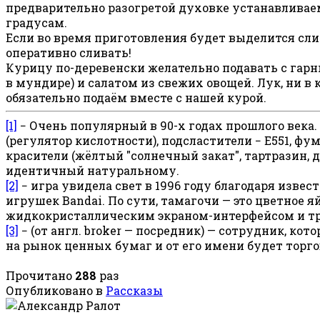
предварительно разогретой духовке устанавливае
градусам.
Если во время приготовления будет выделится сли
оперативно сливать!
Курицу по-деревенски желательно подавать с гар
в мундире) и салатом из свежих овощей. Лук, ни в 
обязательно подаём вместе с нашей курой.
[1]
− Очень популярный в 90-х годах прошлого века.
(регулятор кислотности), подсластители − Е551, фу
красители (жёлтый "солнечный закат", тартразин, 
идентичный натуральному.
[2]
− игра увидела свет в 1996 году благодаря изв
игрушек Bandai. По сути, тамагочи — это цветное 
жидкокристаллическим экраном-интерфейсом и тр
[3]
− (от англ. broker — посредник) — сотрудник, ко
на рынок ценных бумаг и от его имени будет торго
Прочитано
288
раз
Опубликовано в
Рассказы