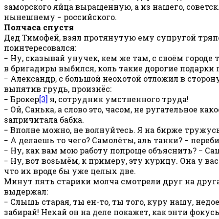
заморского яйца выращенную, а из нашего, советск…, 
нынешнему − российского.
Полчаса спустя
Дед Тимофей, взял протянутую ему супругой тряпо
поинтересовался:
− Ну, сказывай унучек, кем же там, с своём городе
в бригадиры выбился, коль такие дорогие подарки 
− Александр, с большой неохотой отложил в сторо
выпятив грудь, произнёс:
− Брокер
[3]
я, сотрудник умственного труда!
− Ой, Санька, а слово это, часом, не ругательное ка
запричитала бабка.
− Вполне можно, не волнуйтесь. Я на бирже тружусь.
− А делаешь то чего? Самолёты, аль танки? − переби
− Ну, как вам мою работу попроще объяснить? − Са
− Ну, вот возьмём, к примеру, эту курицу. Она у вас
что их вроде бы уже целых две.
Минут пять старики молча смотрели друг на друга
выдержал:
− Слышь старая, ты ен-то, ты того, куру нашу, недо
забирай! Нехай он на деле покажет, как энти фокус