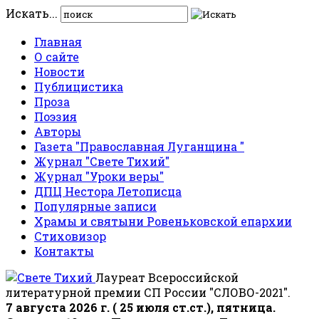
Искать...
Главная
О сайте
Новости
Публицистика
Проза
Поэзия
Авторы
Газета "Православная Луганщина "
Журнал "Свете Тихий"
Журнал "Уроки веры"
ДПЦ Нестора Летописца
Популярные записи
Храмы и святыни Ровеньковской епархии
Стиховизор
Контакты
Лауреат Всероссийской
литературной премии СП России "СЛОВО-2021".
7 августа 2026 г. ( 25 июля ст.ст.), пятница.