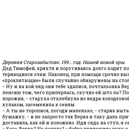
Деревня Старозабытово. 199… год. Нашей новой эры
Дед Тимофей, кряхтя и поругиваясь долго ходит по 
теряющиеся очки. Наконец, при помощи срочно вы
«проклятющие» были случайно обнаружены на столе
− Ну и на кой ляд они тебе здалися, почтальонка В
пенсию тож, чего припёрлась, скучно ей што ль? По
порожня, − старуха отхлебнула из ведра колодезно
кулаком, засеменила к сеням.
− А ты не торопися, погоди маленько, − старик в
бумажку, − и не запросто так Верка в таку даль пр
доставила, как ей и положено. Иди сядь на стул, я с
− Кого, Верку? Не поняла? − бабка приложила руку к