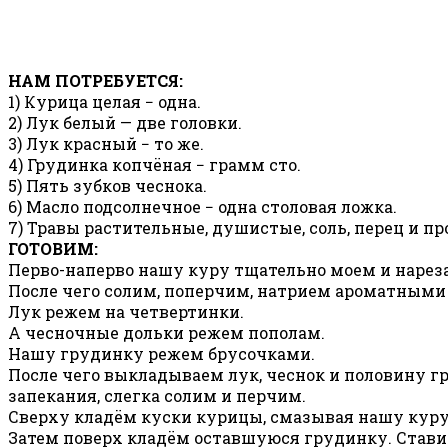
НАМ ПОТРЕБУЕТСЯ:
1) Курица целая − одна.
2) Лук белый — две головки.
3) Лук красный − то же.
4) Грудинка копчёная − грамм сто.
5) Пять зубков чеснока.
6) Масло подсолнечное − одна столовая ложка.
7) Травы растительные, душистые, соль, перец и пр
ГОТОВИМ:
Перво-наперво нашу куру тщательно моем и наре
После чего солим, поперчим, натрием ароматными
Лук режем на четвертинки.
А чесночные дольки режем пополам.
Нашу грудинку режем брусочками.
После чего выкладываем лук, чеснок и половину г
запекания, слегка солим и перчим.
Сверху кладём куски курицы, смазывая нашу кур
Затем поверх кладём оставшуюся грудинку. Стави