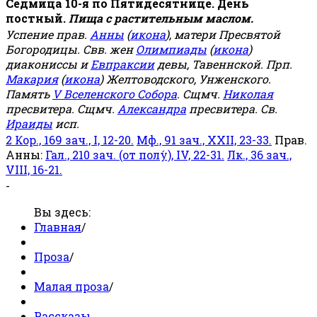
Седмица 10-я по Пятидесятнице. День
постный.
Пища с растительным маслом.
Успение прав.
Анны
(
икона
), матери Пресвятой
Богородицы. Свв. жен
Олимпиады
(
икона
)
диакониссы и
Евпраксии
девы, Тавеннской. Прп.
Макария
(
икона
) Желтоводского, Унженского.
Память
V Вселенского Собора
. Сщмч.
Николая
пресвитера. Сщмч.
Александра
пресвитера. Св.
Ираиды
исп.
2 Кор., 169 зач., I, 12-20.
Мф., 91 зач., XXII, 23-33.
Прав.
Анны:
Гал., 210 зач. (от полу́), IV, 22-31.
Лк., 36 зач.,
VIII, 16-21.
-
Вы здесь:
Главная
/
Проза
/
Малая проза
/
Рассказы