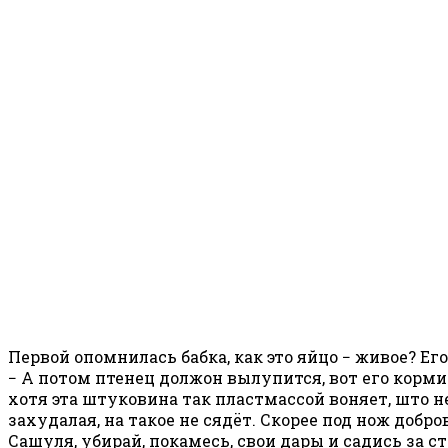
Первой опомнилась бабка, как это яйцо − живое? Ег
− А потом птенец должон вылупится, вот его кормит
хотя эта штуковина так пластмассой воняет, што н
захудалая, на такое не сядёт. Скорее под нож добро
Сашуля, убирай, покамесь, свои дары и садись за с