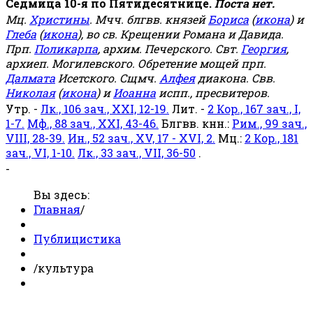
Седмица 10-я по Пятидесятнице.
Поста нет.
Мц.
Христины
. Мчч. блгвв. князей
Бориса
(
икона
) и
Глеба
(
икона
), во св. Крещении Романа и Давида.
Прп.
Поликарпа
, архим. Печерского. Свт.
Георгия
,
архиеп. Могилевского. Обретение мощей прп.
Далмата
Исетского. Сщмч.
Алфея
диакона. Свв.
Николая
(
икона
) и
Иоанна
испп., пресвитеров.
Утр. -
Лк., 106 зач., XXI, 12-19.
Лит. -
2 Кор., 167 зач., I,
1-7.
Мф., 88 зач., XXI, 43-46.
Блгвв. кнн.:
Рим., 99 зач.,
VIII, 28-39.
Ин., 52 зач., XV, 17 - XVI, 2.
Мц.:
2 Кор., 181
зач., VI, 1-10.
Лк., 33 зач., VII, 36-50
.
-
Вы здесь:
Главная
/
Публицистика
/
культура