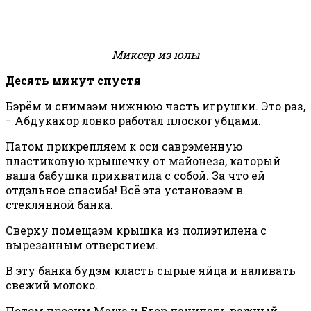
Миксер из юлы
Десять минут спустя
Бэрём и снимаэм нижнюю часть игрушки. Это раз,
− Абдукахор ловко работал плоскогубцами.
Патом прикрепляем к оси саврэменную
пластиковую крышечку от майонеза, каторый
ваша бабушка прихватила с собой. За что ей
отдэльное спасиба! Всё эта установаэм в
стеклянной банка.
Сверху помещаэм крышка из полиэтилена с
вырезанным отверстием.
В эту банка будэм класть сырые яйца и наливать
свежий молоко.
Потом просим Маша и Егор начинать важный