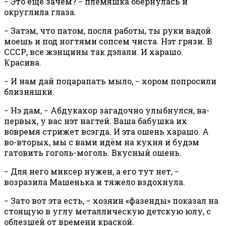
− Это ещё зачем? − племяшка обернулась и
округлила глаза.
− Затэм, что патом, посля работы, ты руки вадой
моешь и под ногтями сопсем чиста. Нэт грязи. В
СССР, все жэнщины так дэлали. И харашо.
Красива.
− И нам дай поцарапать мыло, − хором попросили
близняшки.
− Нэ дам, − Абдукахор загадочно улыбнулся, ва-
первых, у вас нэт нагтей. Ваша бабушка их
вовремя стрижет всэгда. И эта ошень харашо. А
во-вторых, мы с вами идём на кухня и будэм
гатовить гоголь-моголь. Вкусный ошень.
− Для него миксер нужен, а его тут нет, −
возразила Машенька и тяжело вздохнула.
− Зато вот эта есть, − хозяин «фазенды» показал на
стоящую в углу металлическую детскую юлу, с
облезшей от времени краской.