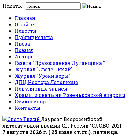
Искать...
Главная
О сайте
Новости
Публицистика
Проза
Поэзия
Авторы
Газета "Православная Луганщина "
Журнал "Свете Тихий"
Журнал "Уроки веры"
ДПЦ Нестора Летописца
Популярные записи
Храмы и святыни Ровеньковской епархии
Стиховизор
Контакты
Лауреат Всероссийской
литературной премии СП России "СЛОВО-2021".
7 августа 2026 г. ( 25 июля ст.ст.), пятница.