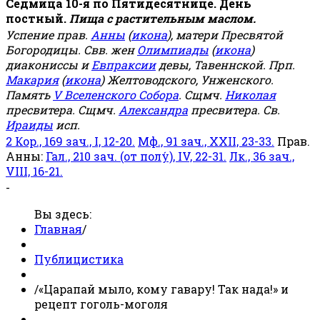
Седмица 10-я по Пятидесятнице. День
постный.
Пища с растительным маслом.
Успение прав.
Анны
(
икона
), матери Пресвятой
Богородицы. Свв. жен
Олимпиады
(
икона
)
диакониссы и
Евпраксии
девы, Тавеннской. Прп.
Макария
(
икона
) Желтоводского, Унженского.
Память
V Вселенского Собора
. Сщмч.
Николая
пресвитера. Сщмч.
Александра
пресвитера. Св.
Ираиды
исп.
2 Кор., 169 зач., I, 12-20.
Мф., 91 зач., XXII, 23-33.
Прав.
Анны:
Гал., 210 зач. (от полу́), IV, 22-31.
Лк., 36 зач.,
VIII, 16-21.
-
Вы здесь:
Главная
/
Публицистика
/
«Царапай мыло, кому гавару! Так нада!» и
рецепт гоголь-моголя