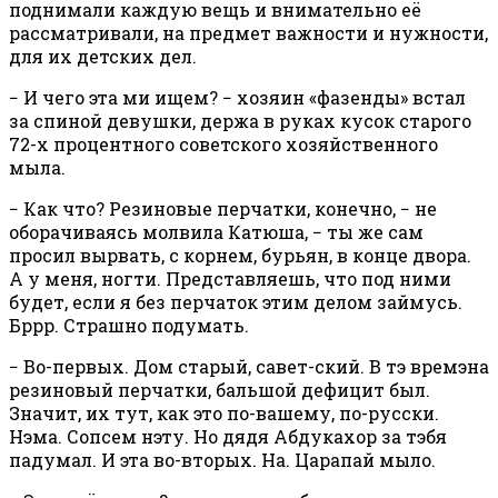
поднимали каждую вещь и внимательно её
рассматривали, на предмет важности и нужности,
для их детских дел.
− И чего эта ми ищем? − хозяин «фазенды» встал
за спиной девушки, держа в руках кусок старого
72-х процентного советского хозяйственного
мыла.
− Как что? Резиновые перчатки, конечно, − не
оборачиваясь молвила Катюша, − ты же сам
просил вырвать, с корнем, бурьян, в конце двора.
А у меня, ногти. Представляешь, что под ними
будет, если я без перчаток этим делом займусь.
Бррр. Страшно подумать.
− Во-первых. Дом старый, савет-ский. В тэ времэна
резиновый перчатки, бальшой дефицит был.
Значит, их тут, как это по-вашему, по-русски.
Нэма. Сопсем нэту. Но дядя Абдукахор за тэбя
падумал. И эта во-вторых. На. Царапай мыло.