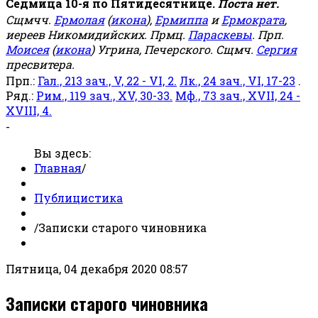
Седмица 10-я по Пятидесятнице.
Поста нет.
Сщмчч.
Ермолая
(
икона
),
Ермиппа
и
Ермократа
,
иереев Никомидийских. Прмц.
Параскевы
. Прп.
Моисея
(
икона
) Угрина, Печерского. Сщмч.
Сергия
пресвитера.
Прп.:
Гал., 213 зач., V, 22 - VI, 2.
Лк., 24 зач., VI, 17-23
.
Ряд.:
Рим., 119 зач., XV, 30-33.
Мф., 73 зач., XVII, 24 -
XVIII, 4.
-
Вы здесь:
Главная
/
Публицистика
/
Записки старого чиновника
Пятница, 04 декабря 2020 08:57
Записки старого чиновника