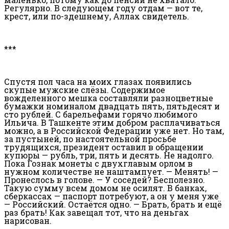
Регулярно. В следующем году отдам — вот те,
крест, или по-здешнему, Аллах свидетель.
***
Спустя пол часа на моих глазах появились
скупые мужские слёзы. Содержимое
вожделенного мешка составляли разноцветные
бумажки номиналом двадцать пять, пятьдесят и
сто рублей. С барельефами горячо любимого
Ильича. В Ташкенте этим добром расплачиваться
можно, а в Российской Федерации уже нет. Но там,
за пустыней, по настоятельной просьбе
трудящихся, президент оставил в обращении
купюры — рубль, три, пять и десять. Не надолго.
Пока Гознак монеты с двухглавым орлом в
нужном количестве не наштампует. — Менять! —
Пронеслось в голове. — У соседей? Бесполезно.
Такую сумму всем домом не осилят. В банках,
сберкассах — паспорт потребуют, а он у меня уже
— Российский. Остаётся одно. — Брать, брать и ещё
раз брать! Как завещал тот, что на деньгах
нарисован.