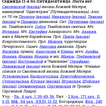
Седмица 11-я по Пятидесятнице.
Поста нет.
Смоленской
(
икона
) иконы Божией Матери,
именуемой "Одигитрия" (Путеводительница). Апп.
от 70-ти
Прохора
(
икона
),
Никанора
(
икона
),
Тимона
(
икона
) и
Пармена
диаконов. Свт.
Питирима
(
икона
),
еп. Тамбовского.
Собор
Тамбовских святых. Мч.
Иулиана
. Мч.
Евстафия
Анкирского. Мч.
Акакия
,
иже в Милете Карийском. Прп.
Павла
(
икона
)
Ксиропотамского. Прп.
Моисея
, чудотворца
Печерского. Сщмч.
Николая
диакона. Прмч.
Василия
, прмцц.
Анастасии
и
Елены
, мчч.
Арефы
,
Иоанна
,
Иоанна
,
Иоанна
и мц.
Мавры
.
Гребневской
(
икона
),
Костромской
и"Умиление"
Серафимо-
Дивеевской
(
икона
) икон Божией Матери. Чтимые
списки со Смоленской иконы Божией Матери:
Устюженская
,
Выдропусская
,
Христофоровская
,
Супрасльская
,
Югская
(
икона
),
Игрицкая
,
Шуйская
(
икона
),
Седмиезерная
,
Сергиевская
(в Троице-
Сергиевой Лавре).
Утр. -
Лк., 4 зач., I, 39-49, 56.
Лит. -
2 Кор., 171 зач., II,
3-15.
Мф., 94 зач., XXIII, 13-22.
Богородицы:
Флп., 240