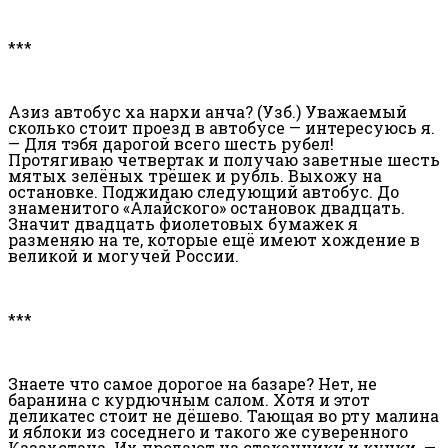
***
Азиз автобус хақ нархи қанча? (Узб.) Уважаемый
сколько стоит проезд в автобусе — интересуюсь я.
— Для тэбя дарогой всего шесть рубел!
Протягиваю четвертак и получаю заветные шесть
мятых зелёных трёшек и рубль. Выхожу на
остановке. Поджидаю следующий автобус. До
знаменитого «Алайского» остановок двадцать.
Значит двадцать фиолетовых бумажек я
разменяю на те, которые ещё имеют хождение в
великой и могучей России.
***
Знаете что самое дорогое на базаре? Нет, не
баранина с курдючным салом. Хотя и этот
деликатес стоит не дёшево. Тающая во рту малина
и яблоки из соседнего и такого же суверенного
Казахстана. Их продают на стаканчики и кучки. —