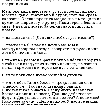
пограничник.
Меж тем наша шестёрка, то есть поезд Ташкент —
Москва, дав обязательный гудок, стал набирать
скорость. Олеся нарочито медленно, вытащила из
сумочки шариковую ручку. Посмотрела бланк на
свет. Начала писать. Зачеркнула и попросила
новый.
— қиз шошилинг? (Девушка побыстрее можно?)
— Уважаемый, я вас не понимаю. Мы в
международном поезде, говорите по-русски или
хотя бы по-английски.
Служивые разом набрали полные лёгкие воздуха,
чтобы как следует отчитать нахалку, но состав
начал тормозить и через минуту остановился.
В купе появился низкорослый мужчина.
— Алтынбек Тандыбеков — представился он и
улыбнулся — Государственная граница.
Шимкентская область. Республики Казахстан.
Коллеги покиньте поезд. Дальше действовать
буду я. Девушка, а зачем вы всё это? А понимаю!
Поскорее замуж ... Дело нужное. У нас все қыздар
(Казахский) так поступают.