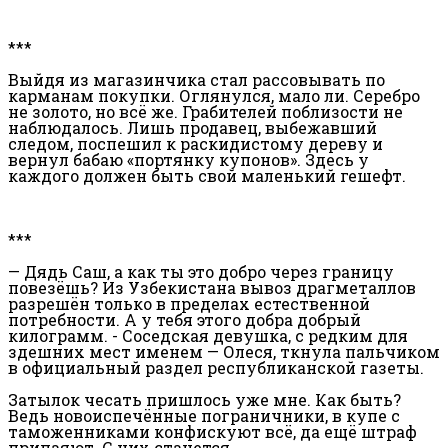
***
Выйдя из магазинчика стал рассовывать по
карманам покупки. Оглянулся, мало ли. Серебро
не золото, но всё же. Грабителей поблизости не
наблюдалось. Лишь продавец, выбежавший
следом, поспешил к раскидистому дереву и
вернул бабаю «портянку купонов». Здесь у
каждого должен быть свой маленький гешефт.
***
— Дядь Саш, а как ты это добро через границу
повезёшь? Из Узбекистана вывоз драгметаллов
разрешён только в пределах естественной
потребности. А у тебя этого добра добрый
килограмм. - Соседская девушка, с редким для
здешних мест именем — Олеся, ткнула пальчиком
в официальный раздел республиканской газеты.
Затылок чесать пришлось уже мне. Как быть?
Ведь новоиспечённые пограничники, в купе с
таможенниками конфискуют всё, да ещё штраф
припаяют. С них станется.