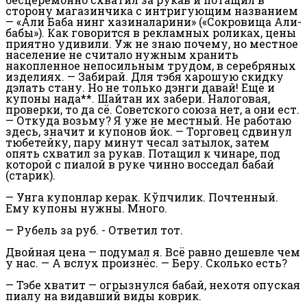
сторону магазинчика с интригующим названием
— «Али Баба нинг хазиналарини» («Сокровища Али-
бабы»). Как говорится в рекламных роликах, цены
приятно удивили. Уж не знаю почему, но местное
население не считало нужным хранить
накопленное непосильным трудом, в серебряных
изделиях. — Забирай. Для тэбя харошую скидку
дэлать стану. Но не только дэнги давай! Ещё и
купоны нада**. Шайтан их забери. Налоговая,
проверки, то да сё. Советского союза нет, а они ест.
— Откуда возьму? Я уже не местный. Не работаю
здесь, значит и купонов йок. — Торговец сдвинул
тюбетейку, пару минут чесал затылок, затем
опять схватил за рукав. Потащил к чинаре, под
которой с пиалой в руке чинно восседал бабай
(старик).
— Унга купонлар керак. Кўпчилик. Почтенный.
Ему купоны нужны. Много.
— Рубель за руб. - Ответил тот.
Двойная цена — подумал я. Всё равно дешевле чем
у нас. — А вслух произнёс. — Беру. Сколько есть?
— Тэбе хватит — огрызнулся бабай, нехотя опуская
пиалу на видавший виды коврик.