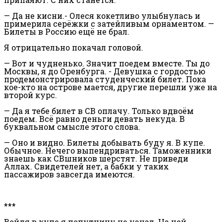
— Да не кисни.- Олеся кокетливо улыбнулась и
примерила серёжки с затейливым орнаментом. —
Билеты в Россию ещё не брал.
Я отрицательно покачал головой.
— Вот и чудненько. Значит поедем вместе. Ты до
Москвы, я до Оренбурга. - Девушка с гордостью
продемонстрировала студенческий билет. Пока
кое-кто на острове мается, другие перешли уже на
второй курс.
— Да я тебе билет в СВ оплачу. Только вдвоём
поедем. Всё равно деньги девать некуда. В
буквальном смысле этого слова.
— Оно и видно. Билеты добывать буду я. В купе.
Обычное. Нечего выпендриваться. Таможенники
знаешь как СВшников шерстят. Не приведи
Аллах. Свидетелей нет, а бабки у таких
пассажиров завсегда имеются.
***
Войдя в купе я попутчицу не узнал. На ней