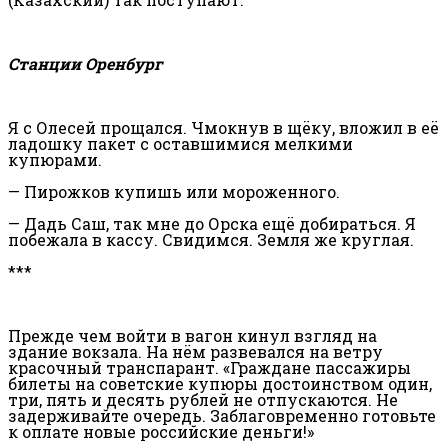
Станции Оренбург
Я с Олесей прощался. Чмокнув в щёку, вложил в её
ладошку пакет с оставшимися мелкими
купюрами.
— Пирожков купишь или мороженного.
— Дадь Саш, так мне до Орска ещё добираться. Я
побежала в кассу. Свидимся. Земля же круглая.
***
Прежде чем войти в вагон кинул взгляд на
здание вокзала. На нём развевался на ветру
красочный транспарант. «Граждане пассажиры
билеты на советские купюры достоинством один,
три, пять и десять рублей не отпускаются. Не
задерживайте очередь. Заблаговременно готовьте
к оплате новые российские деньги!»