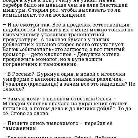
серебра было не меньше чем на ёлке блестящей
мишуры. Открыл рот, чтобы высказать то ли
комплимент, то ли восхищение.
— И не смотри так. Всё в пределах естественных
надобностей. Снимать их с меня можно только по
письменному указанию транспортной
прокуратуры. А таковая бумага у наших
доблестных органов скорее всего отсутствует.
Багаж «обшманать» это запросто, а вот личный
досмотр — дело хлопотное. - Девушка хотела
продолжить монолог, но в купе вошли
пограничник и таможенник.
— В Россию?- Буркнул один, в новой с иголочки
униформе с непонятными знаками различия. -
Гузаллик (красавица) а зачем всё это нацепила? Не
тяжело?
— Замуж хочу- с вызовом ответила Олеся. -
Молодой человек сначала на украшения станет
пялиться, а потом дело и до личика дойдёт. То да
сё. Слово за слово.
— Пишите опись вывозимого — перебил её
таможенник.
— Без неё снимем с поезда. Обоих!- Добавил