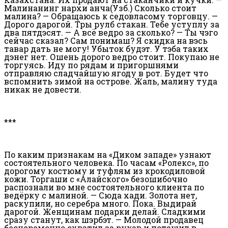
Малинанинг нархи қанча(Узб.) Сколько стоит
малина? — Обращаюсь к седовласому торговцу. —
Дорого дарогой. Тры рулб стакан. Тебе уступлу за
два пятдэсят. — А всё ведро за сколько? — Ты чэго
сейчас сказал? Сам понимаш? Я скидка на вэсь
тавар дать не могу! Убыток будэт. У тэба таких
дэнег нет. Ошень дорого ведро стоит. Покупаю не
торгуясь. Иду по рядам и пригоршнями
отправляю сладчайшую ягоду в рот. Будет что
вспомнить зимой на острове. Жаль, малину туда
никак не довести.
***
По каким признакам на «Диком западе» узнают
состоятельного человека. По часам «Ролекс», по
дорогому костюму и туфлям из крокодиловой
кожи. Торгаши с «Алайского» безошибочно
распознали во мне состоятельного клиента по
ведёрку с малиной. — Сюда хади. Золота нет,
раскупили, но серебра много. Пока. Выдирай
дарогой. Женщинам подарки делай. Сладкими
сразу станут, как шэрбэт. — Молодой продавец
бесцеремонно схватил за рукав и потащил в