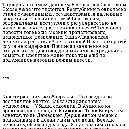
Тружусь на самом дальнем Востоке, а в Советском
Союзе ужас что творится. Республики в одночасье
стали суверенными государствами, а их первые
секретари — президентами! Газеты нам,
островитянам, поступали с регулярностью, не
чаще раза в месяц и то ежели повезёт! Телевизор
новости только из Москвы транслировало,
непонятные, тревожные. Одна «Павловская
денежная реформа» * чего стоила! И ваш покорный
слуга не выдержал. Подписал заявление на
отпуск, аж за два года, да и махнул за тридевять
земель, в Среднюю Азию, пока там ещё не
додумались визовый режим ввести.
***
Квартирантов я не обнаружил. Но соседка по
лестничной клетке, бабка Спиридоновна,
успокоила. — Убыли, соколики. В Азию, но не
среднюю, как наша, а в ближнюю. То ли Бейрутом
зовётся, то ли Дамаском. Держи ентон мешок с
деньжищами и делай с ним что хошь. Велели
передать, оброк за два года. Я тут позаимствовала
маленько, потому как до пенсии не хватало.