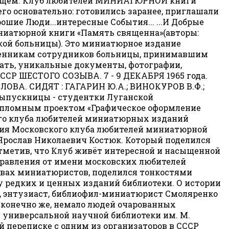
будущем. Клуб любителей МИНИАТЮРНОЙ книги
его основательно: готовились заранее, приглашали
ошие Люди...интересные События... ...И Добрые
иниатюрной книги «Память священна»(авторы:
кой больницы). Это миниатюрное издание
венникам сотрудников больницы, принимавшим
зать, уникальные документы, фотографии,
СР ШЕСТОГО СОЗЫВА. 7 - 9 ДЕКАБРЯ 1965 года.
ОВА. СИДЯТ : ГАГАРИН Ю.А.; ВИНОКУРОВ В.Ф.;
выпускницы - студентки Луганской
дипломным проектом «Графическое оформление
кого клуба любителей миниатюрных изданий
ния Московского клуба любителей миниатюрной
) Ярослав Николаевич Костюк. Который поделился
отметив, что Клуб живёт интересной и насыщенной
дравления от имени московских любителей
твах миниатюристов, поделился тонкостями
у редких и ценных изданий библиотеки. О истории
ь, энтузиаст, библиофил-миниатюрист Смоляренко
, конечно же, немало людей очарованных
универсальной научной библиотеки им. М.
 переписке с одним из организаторов в СССР