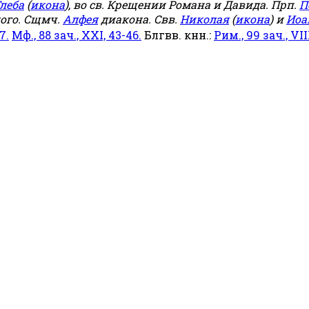
леба
(
икона
), во св. Крещении Романа и Давида. Прп.
П
ого. Сщмч.
Алфея
диакона. Свв.
Николая
(
икона
) и
Иоа
7.
Мф., 88 зач., XXI, 43-46.
Блгвв. кнн.:
Рим., 99 зач., VIII