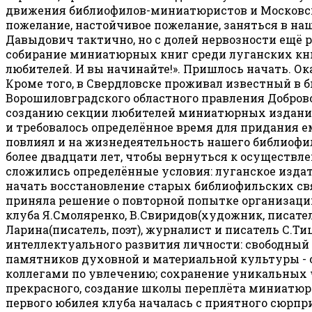
движения библиофилов-миниатюристов и Московско
пожелание, настойчивое пожелание, заняться в на
Давыдович тактично, но с долей нервозности ещё р
собирание миниатюрных книг среди луганских кни
любителей. И вы начинайте!». Пришлось начать. Ок
Кроме того, в Свердловске проживал известный в 
Ворошиловградского областного правления Добров
созданию секции любителей миниатюрных изданий
и требовалось определённое время для придания е
повлиял и на жизнедеятельность нашего библиофил
более двадцати лет, чтобы вернуться к осуществл
сложились определённые условия: луганское издат
начать восстановление старых библиофильских св
приняла решение о повторной попытке организации
клуба Я.Смоляренко, В.Свиридов(художник, писатель
Ларина(писатель, поэт), журналист и писатель С.Ти
интеллектуального развития личности: свободны
памятников духовной и материальной культуры - о
коллегами по увлечению; сохранение уникальных
прекрасного, создание школы переплёта миниатюр
первого юбилея клуба началась с приятного сюрп