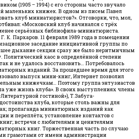
ом (1905 – 1994) с его стороны часто звучало
ей маленьких книжек. В одном из писем Павел
вать клуб миниатюристов?». Отговорки, что, мол,
тбивал: «Московский клуб начинался с трёх
е-менее серьёзных библиофила-миниатюриста.
 К. Пархаров. 11 февраля 1989 года в помещении
низационное заседание инициативной группы по
вшее дыхание секции сразу же было неритмичным
у. Политический хаос в определённой степени
ак и не удалось восстановить… Потребовалось
ниатюрных изданий. За прошедшее время для этого
низовало выпуск мини-книг, Интернет позволил
вательным книжечкам… Поэтому группа энтузиастов
ла уже жизнь клуба». В своих выступлениях члены
Литературной гостиной»), Т.Забуга-
е достоинства клуба, которые столь важны для
ах; пропаганда миниатюрных изданий как
ии и переплёта; установление контактов с
ниг; встречи с любителями и ценителями
иатюрных книг. Торжественная часть по случаю
ными грамотами от имени администрации