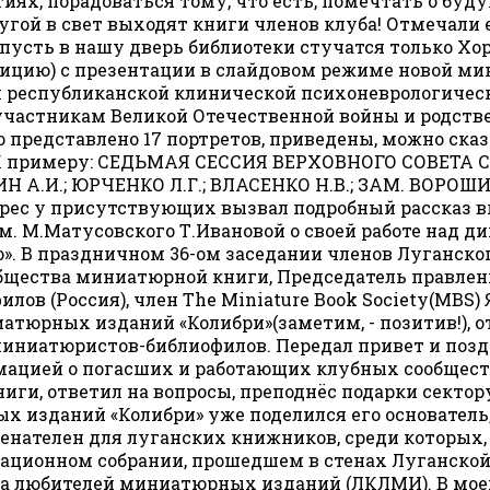
ытиях, порадоваться тому, что есть, помечтать о 
угой в свет выходят книги членов клуба! Отмечали 
 пусть в нашу дверь библиотеки стучатся только Хор
адицию) с презентации в слайдовом режиме новой м
й республиканской клинической психоневрологичес
участникам Великой Отечественной войны и родст
о представлено 17 портретов, приведены, можно ска
К примеру: СЕДЬМАЯ СЕССИЯ ВЕРХОВНОГО СОВЕТА СС
А.И.; ЮРЧЕНКО Л.Г.; ВЛАСЕНКО Н.В.; ЗАМ. ВОРОШИЛ
рес у присутствующих вызвал подробный рассказ 
м. М.Матусовского Т.Ивановой о своей работе над 
о». В праздничном 36-ом заседании членов Луганс
общества миниатюрной книги, Председатель правле
ов (Россия), член The Miniature Book Society(MBS
тюрных изданий «Колибри»(заметим, - позитив!), 
 миниатюристов-библиофилов. Передал привет и поз
рмацией о погасших и работающих клубных сообщес
ги, ответил на вопросы, преподнёс подарки сектор
х изданий «Колибри» уже поделился его основател
аменателен для луганских книжников, среди которых
ионном собрании, прошедшем в стенах Луганской 
ба любителей миниатюрных изданий (ЛКЛМИ). В моей