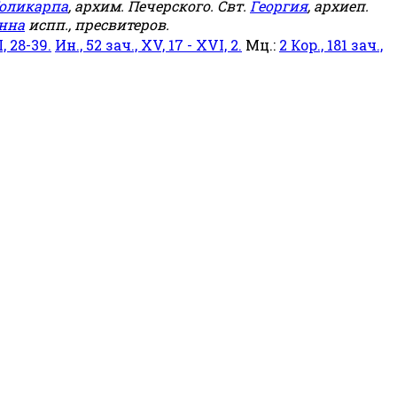
оликарпа
, архим. Печерского. Свт.
Георгия
, архиеп.
нна
испп., пресвитеров.
, 28-39.
Ин., 52 зач., XV, 17 - XVI, 2.
Мц.:
2 Кор., 181 зач.,