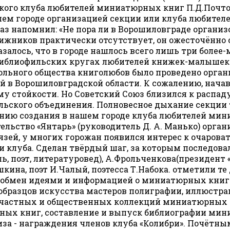
го клуба любителей миниатюрных книг П.Д.Почтовик
шем городе организацией секции или клуба любител
аз напомнил: «Не пора ли в Ворошиловграде организо
жников практически отсутствует, он ожесточённо о
азалось, что в городе нашлось всего лишь три боле
библиофильских кругах любителей книжек-малышек Г.
ольного общества книголюбов было проведено орга
 в Ворошиловградской области. К сожалению, нача
му стойкости. Но Советский Союз близился к распад
ьского объединения. Полновесное дыхание секции т
ению создания в нашем городе клуба любителей ми
ельство «Янтарь» (руководитель Д. А. Манько) орга
язей, у многих горожан появился интерес к очаро
 клуба. Сделан твёрдый шаг, за которым последова
, поэт, литературовед), А.Фрольченкова(президент «
шкина, поэт И.Чалый, поэтесса Т.Набока. отметили т
й обмен идеями и информацией о миниатюрных книг
бразцов искусства мастеров полиграфии, иллюстрац
 частных и общественных коллекций миниатюрных к
ных книг, составление и выпуск библиографии мин
риза - награждения членов клуба «Колибри». Почёт