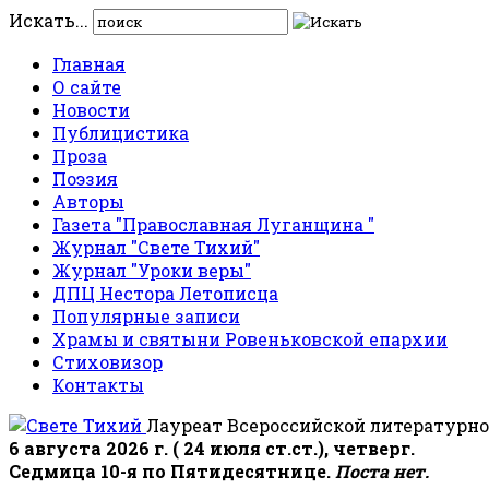
Искать...
Главная
О сайте
Новости
Публицистика
Проза
Поэзия
Авторы
Газета "Православная Луганщина "
Журнал "Свете Тихий"
Журнал "Уроки веры"
ДПЦ Нестора Летописца
Популярные записи
Храмы и святыни Ровеньковской епархии
Стиховизор
Контакты
Лауреат Всероссийской литературно
6 августа 2026 г. ( 24 июля ст.ст.), четверг.
Седмица 10-я по Пятидесятнице.
Поста нет.