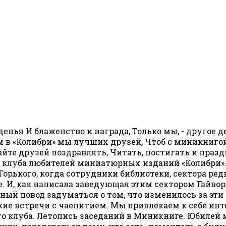
енья И блаженство и награда, Только мы, - другое де
 в «Колибри» мы лучших друзей, Чтоб с миникнигой 
айте друзей поздравлять, Читать, постигать и праздн
о клуба любителей миниатюрных изданий «Колибри». 
рького, когда сотрудники библиотеки, сектора редк
е. И, как написала заведующая этим сектором Гайво
ый повод задуматься о том, что изменилось за эти
еские встречи с чаепитием. Мы привлекаем к себе и
клуба. Летопись заседаний в Миникниге. Юбилей м