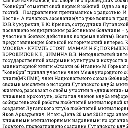
как всё начиналось, поговорить о прошедших соб
"Колибри" отметил свой первый юбилей. Одна за др
гостей... Поздравления принимались с радостью. И
Вести». А началось заседание(что уже вошло в тр
Ю.В.Кукурекин, В.Ю.Крылов, сотрудники Луганско
посвящено медицинским работникам больницы – 
участие в боевых действиях во время войны). Всег
представляющие большой исторический интерес. 
МОСКВА - КРЕМЛЬ СТОЯТ: МАМАЙ Н.Я.; ПОКРЫШКИН 
ВОРОШИЛОВ К.Е.; ЗИМИНА В.В. Неподдельный инте
государственной академии культуры и искусств и
миниатюрной книги «Сказки об Италии» М.Горьког
"Колибри" принял участие член Международного 
книги(МКЛМК), член Национального союза библиофил
своими мыслями о истории Луганского клуба миниа
жизнью, рассказал о своём участии в «движении»
книжных крохотуль, обогатил членов клуба инфо
собирательской работы любителей миниатюрной кни
создания Луганского клуба любителей миниатюрны
Яков Аркадьевич. Итак: «День 20 мая 2013 года зн
книжными миниатюрными изданиями: на организац
Горького, провозглашено создание Луганского клу