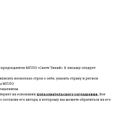
 председателя МПЛО «Свете Тихий».
К письму следует
писать несколько строк о себе, указать страну и регион
ены МПЛО
глашением.
тернет на основании
пользовательского соглашени
я
.
Все
согласия его автора, к которому вы можете обратиться на его