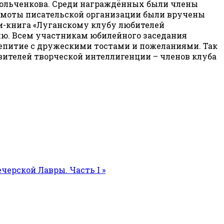
рольченкова. Среди награждённых были члены
грамоты писательской организации были вручены
и-книга «Луганскому клубу любителей
ию. Всем участникам юбилейного заседания
аепитие с дружескими тостами и пожеланиями. Так
ителей творческой интеллигенции – членов клуба
черской Лавры. Часть I »