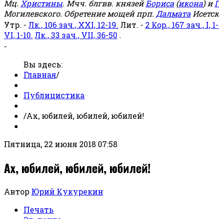
Мц.
Христины
. Мчч. блгвв. князей
Бориса
(
икона
) и
Г
Могилевского. Обретение мощей прп.
Далмата
Исетск
Утр. -
Лк., 106 зач., XXI, 12-19.
Лит. -
2 Кор., 167 зач., I, 1-
VI, 1-10.
Лк., 33 зач., VII, 36-50
.
-
Вы здесь:
Главная
/
Публицистика
/
Ах, юбилей, юбилей, юбилей!
Пятница, 22 июня 2018 07:58
Ах, юбилей, юбилей, юбилей!
Автор
Юрий Кукурекин
Печать