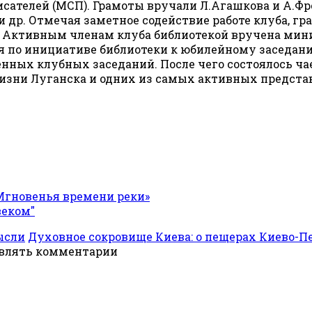
исателей (МСП). Грамоты вручали Л.Агашкова и А.Ф
 и др. Отмечая заметное содействие работе клуба, 
". Активным членам клуба библиотекой вручена мин
ая по инициативе библиотеки к юбилейному заседан
нных клубных заседаний. После чего состоялось ч
изни Луганска и одних из самых активных представ
Мгновенья времени реки»
веком"
ысли
Духовное сокровище Киева: о пещерах Киево-Пе
авлять комментарии