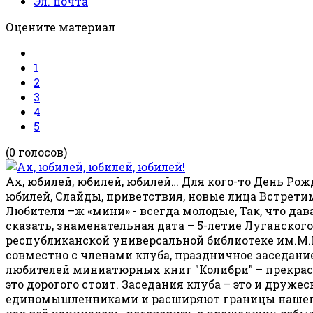
Эл. почта
Оцените материал
1
2
3
4
5
(0 голосов)
Ах, юбилей, юбилей, юбилей… Для кого-то День Рожд
юбилей, Слайды, приветствия, новые лица Встретим
Любители –ж «мини» - всегда молодые, Так, что дав
сказать, знаменательная дата – 5-летие Луганског
республиканской универсальной библиотеке им.М.Го
совместно с членами клуба, праздничное заседани
любителей миниатюрных книг "Колибри" – прекрасн
это дорогого стоит. Заседания клуба – это и друж
единомышленниками и расширяют границы нашего 