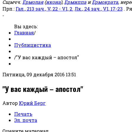
Сщмчч.
Ермолая
(
икона
),
Ермиппа
и
Ермократа
, иер
Прп.:
Гал., 213 зач., V, 22 - VI, 2.
Лк., 24 зач., VI, 17-23
. Р
-
Вы здесь:
Главная
/
Публицистика
/
"У вас каждый – апостол"
Пятница, 09 декабря 2016 13:51
"У вас каждый – апостол"
Автор
Юрий Берг
Печать
Эл. почта
Оцените материал