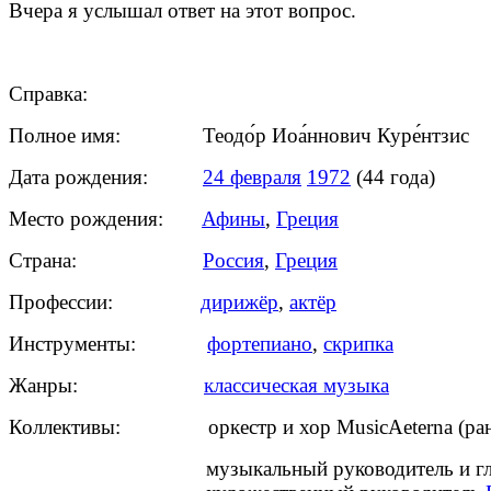
Вчера я услышал ответ на этот вопрос.
Справка:
Полное имя: Теодо́р Иоа́ннович Куре́нтзис
Дата рождения:
24 февраля
1972
(44 года)
Место рождения:
Афины
,
Греция
Страна:
Россия
,
Греция
Профессии:
дирижёр
,
актёр
Инструменты:
фортепиано
,
скрипка
Жанры:
классическая музыка
Коллективы: оркестр и хор MusicAeterna (ранее х
музыкальный руководитель и глав