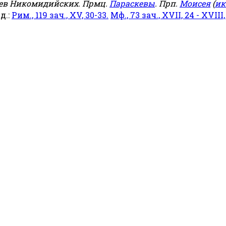
еев Никомидийских. Прмц.
Параскевы
. Прп.
Моисея
(
ик
яд.:
Рим., 119 зач., XV, 30-33.
Мф., 73 зач., XVII, 24 - XVIII,