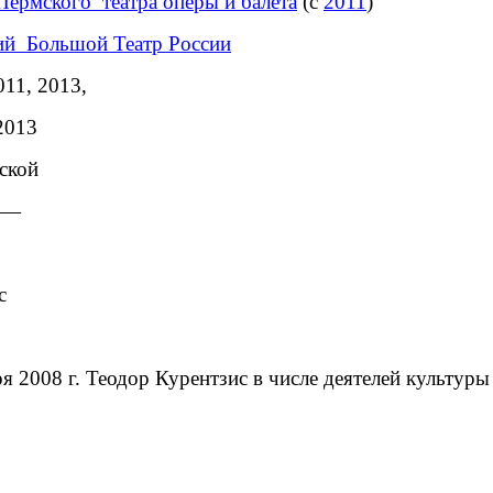
Пермского театра оперы и балета
(с
2011
)
кий
Большой Театр России
2011, 2013,
013
ической
, —
 c
я 2008 г. Теодор Курентзис в числе деятелей культур