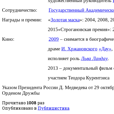
художественный руководитель
Сотрудничество:
Государственный Академичес
Награды и премии: «
Золотая маска
»: 2004, 2008, 
2015«Строгановская премия»: 2
Кино:
2009
– снимается в биограф
драме
И. Хржановского
«Дау»
исполняет роль
Льва Ландау
.
2013 – документальный фильм
участием Теодора Курентзиса
Указом Президента России Д. Медведева от 29 октябр
Орденом Дружбы
Прочитано
1008
раз
Опубликовано в
Публицистика