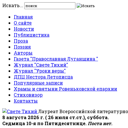
Искать...
Главная
О сайте
Новости
Публицистика
Проза
Поэзия
Авторы
Газета "Православная Луганщина "
Журнал "Свете Тихий"
Журнал "Уроки веры"
ДПЦ Нестора Летописца
Популярные записи
Храмы и святыни Ровеньковской епархии
Стиховизор
Контакты
Лауреат Всероссийской литературно
8 августа 2026 г. ( 26 июля ст.ст.), суббота.
Седмица 10-я по Пятидесятнице.
Поста нет.