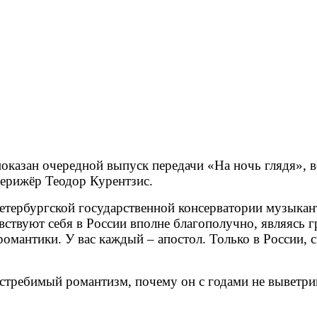
показан очередной выпуск передачи «На ночь глядя», 
дерижёр Теодор Курентзис.
етербургской государственной консерватории музыкант
твуют себя в России вполне благополучно, являясь гр
 романтики. У вас каждый – апостол. Только в России,
еистребимый романтизм, почему он с годами не выветри