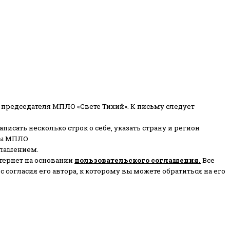
 председателя МПЛО «Свете Тихий».
К письму следует
писать несколько строк о себе, указать страну и регион
ены МПЛО
глашением.
тернет на основании
пользовательского соглашени
я
.
Все
согласия его автора, к которому вы можете обратиться на его