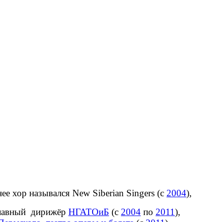
ор назывался New Siberian Singers (с
2004
),
ный дирижёр
НГАТОиБ
(с
2004
по
2011
),