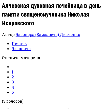
Алчевская духовная лечебница в день
памяти священомученика Николая
Искровского
Автор
Элеонора (Елизавета) Дьяченко
Печать
Эл. почта
Оцените материал
1
2
3
4
5
(3 голосов)