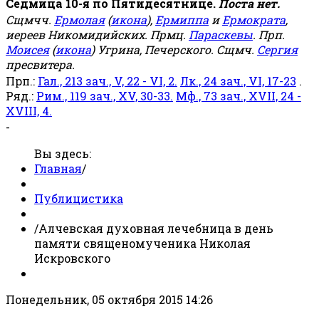
Седмица 10-я по Пятидесятнице.
Поста нет.
Сщмчч.
Ермолая
(
икона
),
Ермиппа
и
Ермократа
,
иереев Никомидийских. Прмц.
Параскевы
. Прп.
Моисея
(
икона
) Угрина, Печерского. Сщмч.
Сергия
пресвитера.
Прп.:
Гал., 213 зач., V, 22 - VI, 2.
Лк., 24 зач., VI, 17-23
.
Ряд.:
Рим., 119 зач., XV, 30-33.
Мф., 73 зач., XVII, 24 -
XVIII, 4.
-
Вы здесь:
Главная
/
Публицистика
/
Алчевская духовная лечебница в день
памяти священомученика Николая
Искровского
Понедельник, 05 октября 2015 14:26