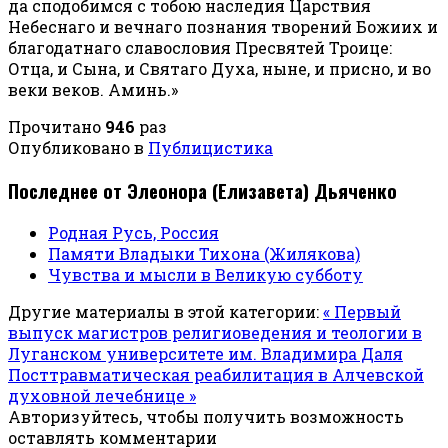
да сподобимся с тобою наследия Царствия
Небеснаго и вечнаго познания творений Божиих и
благодатнаго славословия Пресвятей Троице:
Отца, и Сына, и Святаго Духа, ныне, и присно, и во
веки веков. Аминь.»
Прочитано
946
раз
Опубликовано в
Публицистика
Последнее от Элеонора (Елизавета) Дьяченко
Родная Русь, Россия
Памяти Владыки Тихона (Жилякова)
Чувства и мысли в Великую субботу
Другие материалы в этой категории:
« Первый
выпуск магистров религиоведения и теологии в
Луганском университете им. Владимира Даля
Посттравматическая реабилитация в Алчевской
духовной лечебнице »
Авторизуйтесь, чтобы получить возможность
оставлять комментарии