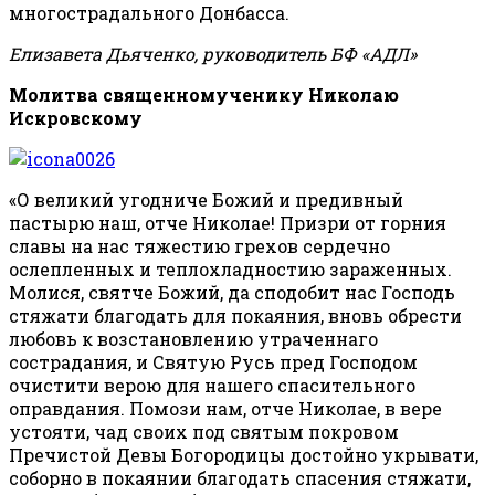
многострадального Донбасса.
Елизавета Дьяченко, руководитель БФ «АДЛ»
Молитва священномученику Николаю
Искровскому
«О великий угодниче Божий и предивный
пастырю наш, отче Николае! Призри от горния
славы на нас тяжестию грехов сердечно
ослепленных и теплохладностию зараженных.
Молися, святче Божий, да сподобит нас Господь
стяжати благодать для покаяния, вновь обрести
любовь к возстановлению утраченнаго
сострадания, и Святую Русь пред Господом
очистити верою для нашего спасительного
оправдания. Помози нам, отче Николае, в вере
устояти, чад своих под святым покровом
Пречистой Девы Богородицы достойно укрывати,
соборно в покаянии благодать спасения стяжати,