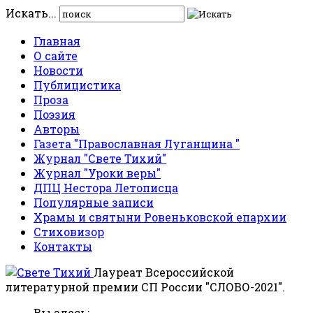
Искать...
Главная
О сайте
Новости
Публицистика
Проза
Поэзия
Авторы
Газета "Православная Луганщина "
Журнал "Свете Тихий"
Журнал "Уроки веры"
ДПЦ Нестора Летописца
Популярные записи
Храмы и святыни Ровеньковской епархии
Стиховизор
Контакты
Лауреат Всероссийской
литературной премии СП России "СЛОВО-2021".
Вы здесь: