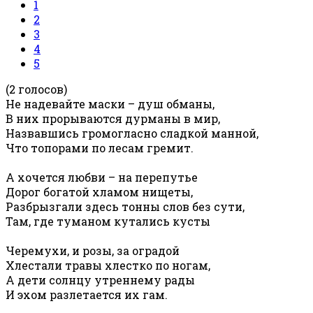
1
2
3
4
5
(2 голосов)
Не надевайте маски – душ обманы,
В них прорываются дурманы в мир,
Назвавшись громогласно сладкой манной,
Что топорами по лесам гремит.
А хочется любви – на перепутье
Дорог богатой хламом нищеты,
Разбрызгали здесь тонны слов без сути,
Там, где туманом кутались кусты
Черемухи, и розы, за оградой
Хлестали травы хлестко по ногам,
А дети солнцу утреннему рады
И эхом разлетается их гам.