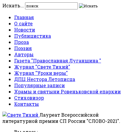
Искать...
Главная
О сайте
Новости
Публицистика
Проза
Поэзия
Авторы
Газета "Православная Луганщина "
Журнал "Свете Тихий"
Журнал "Уроки веры"
ДПЦ Нестора Летописца
Популярные записи
Храмы и святыни Ровеньковской епархии
Стиховизор
Контакты
Лауреат Всероссийской
литературной премии СП России "СЛОВО-2021".
Вы здесь: