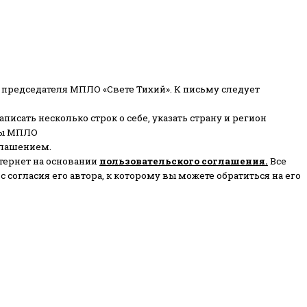
 председателя МПЛО «Свете Тихий».
К письму следует
писать несколько строк о себе, указать страну и регион
ены МПЛО
глашением.
тернет на основании
пользовательского соглашени
я
.
Все
согласия его автора, к которому вы можете обратиться на его