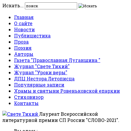
Искать...
Главная
О сайте
Новости
Публицистика
Проза
Поэзия
Авторы
Газета "Православная Луганщина "
Журнал "Свете Тихий"
Журнал "Уроки веры"
ДПЦ Нестора Летописца
Популярные записи
Храмы и святыни Ровеньковской епархии
Стиховизор
Контакты
Лауреат Всероссийской
литературной премии СП России "СЛОВО-2021".
Вы здесь: