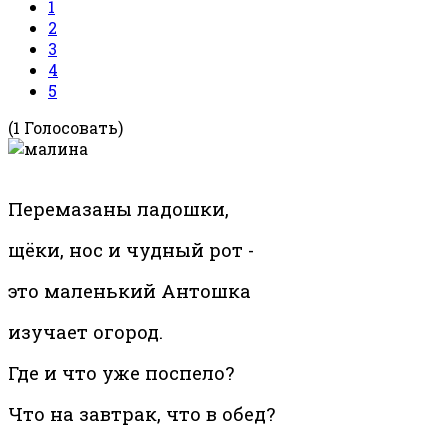
1
2
3
4
5
(1 Голосовать)
Перемазаны ладошки,
щёки, нос и чудный рот -
это маленький Антошка
изучает огород.
Где и что уже поспело?
Что на завтрак, что в обед?