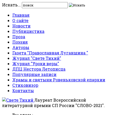
Искать...
Главная
О сайте
Новости
Публицистика
Проза
Поэзия
Авторы
Газета "Православная Луганщина "
Журнал "Свете Тихий"
Журнал "Уроки веры"
ДПЦ Нестора Летописца
Популярные записи
Храмы и святыни Ровеньковской епархии
Стиховизор
Контакты
Лауреат Всероссийской
литературной премии СП России "СЛОВО-2021".
Вы здесь: