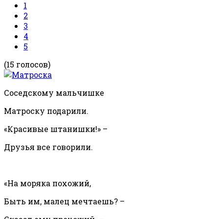
1
2
3
4
5
(15 голосов)
Соседскому мальчишке
Матроску подарили.
«Красивые штанишки!» –
Друзья все говорили.
«На моряка похожий,
Быть им, малец мечтаешь? –