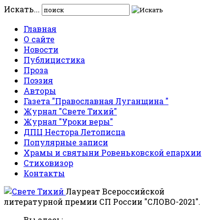
Искать...
Главная
О сайте
Новости
Публицистика
Проза
Поэзия
Авторы
Газета "Православная Луганщина "
Журнал "Свете Тихий"
Журнал "Уроки веры"
ДПЦ Нестора Летописца
Популярные записи
Храмы и святыни Ровеньковской епархии
Стиховизор
Контакты
Лауреат Всероссийской
литературной премии СП России "СЛОВО-2021".
Вы здесь: