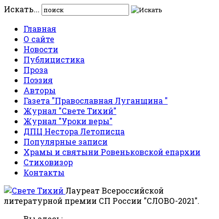
Искать...
Главная
О сайте
Новости
Публицистика
Проза
Поэзия
Авторы
Газета "Православная Луганщина "
Журнал "Свете Тихий"
Журнал "Уроки веры"
ДПЦ Нестора Летописца
Популярные записи
Храмы и святыни Ровеньковской епархии
Стиховизор
Контакты
Лауреат Всероссийской
литературной премии СП России "СЛОВО-2021".
Вы здесь: