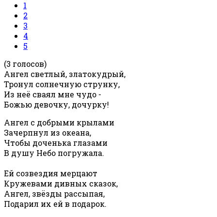
1
2
3
4
5
(3 голосов)
Ангел светлый, златокудрый,
Тронул солнечную струнку,
Из неё сваял мне чудо -
Божью девочку, дочурку!
Ангел с добрыми крылами
Зачерпнул из океана,
Чтобы доченька глазами
В душу Небо погружала.
Ей созвездия мерцают
Кружевами дивных сказок,
Ангел, звёзды рассыпая,
Подарил их ей в подарок.