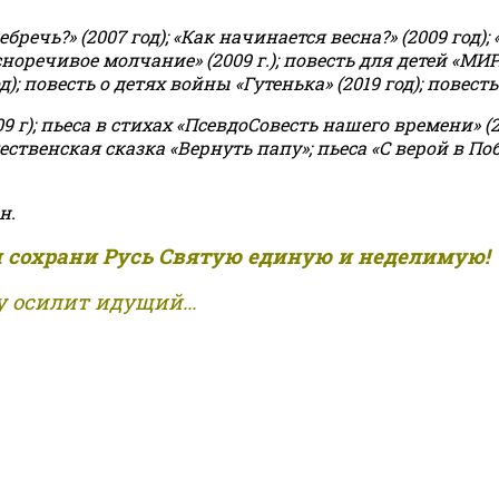
чь?» (2007 год); «Как начинается весна?» (2009 год); 
асноречивое молчание» (2009 г.); повесть для детей «МИ
 повесть о детях войны «Гутенька» (2019 год); повесть 
9 г); пьеса в стихах «ПсевдоСовесть нашего времени» (201
ственская сказка «Вернуть папу»; пьеса «С верой в Поб
н.
и сохрани Русь Святую единую и неделимую!
 осилит идущий...