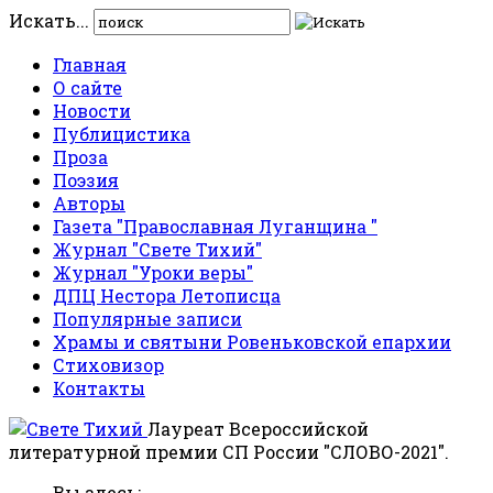
Искать...
Главная
О сайте
Новости
Публицистика
Проза
Поэзия
Авторы
Газета "Православная Луганщина "
Журнал "Свете Тихий"
Журнал "Уроки веры"
ДПЦ Нестора Летописца
Популярные записи
Храмы и святыни Ровеньковской епархии
Стиховизор
Контакты
Лауреат Всероссийской
литературной премии СП России "СЛОВО-2021".
Вы здесь: