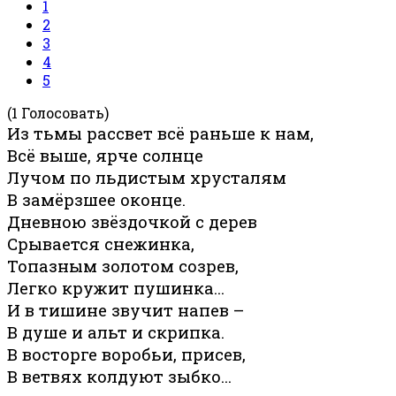
1
2
3
4
5
(1 Голосовать)
Из тьмы рассвет всё раньше к нам,
Всё выше, ярче солнце
Лучом по льдистым хрусталям
В замёрзшее оконце.
Дневною звёздочкой с дерев
Срывается снежинка,
Топазным золотом созрев,
Легко кружит пушинка…
И в тишине звучит напев –
В душе и альт и скрипка.
В восторге воробьи, присев,
В ветвях колдуют зыбко...