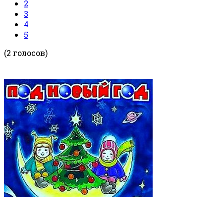
2
3
4
5
(2 голосов)