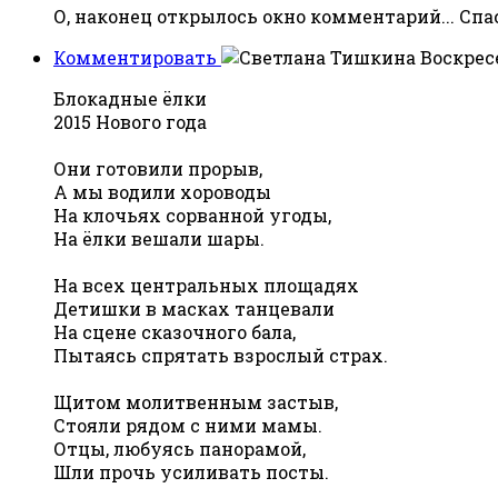
О, наконец открылось окно комментарий... Спас
Комментировать
Воскресе
Блокадные ёлки
2015 Нового года
Они готовили прорыв,
А мы водили хороводы
На клочьях сорванной угоды,
На ёлки вешали шары.
На всех центральных площадях
Детишки в масках танцевали
На сцене сказочного бала,
Пытаясь спрятать взрослый страх.
Щитом молитвенным застыв,
Стояли рядом с ними мамы.
Отцы, любуясь панорамой,
Шли прочь усиливать посты.