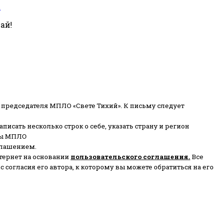
а
ай!
 председателя МПЛО «Свете Тихий».
К письму следует
писать несколько строк о себе, указать страну и регион
ены МПЛО
глашением.
тернет на основании
пользовательского соглашени
я
.
Все
согласия его автора, к которому вы можете обратиться на его