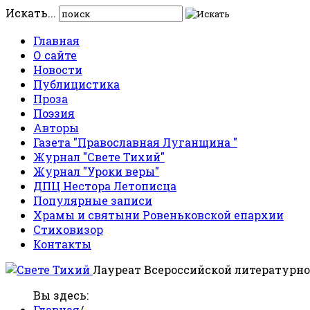
Искать...
Главная
О сайте
Новости
Публицистика
Проза
Поэзия
Авторы
Газета "Православная Луганщина "
Журнал "Свете Тихий"
Журнал "Уроки веры"
ДПЦ Нестора Летописца
Популярные записи
Храмы и святыни Ровеньковской епархии
Стиховизор
Контакты
Лауреат Всероссийской литературно
Вы здесь:
Главная
/