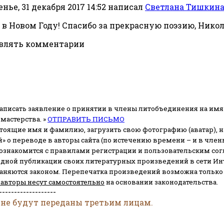
нье, 31 декабря 2017 14:52
написал
Светлана Тишкин
в Новом Году! Спасибо за прекрасную поэзию, Никол
авлять комментарии
аписать заявление о принятии в члены литобъединения на имя
мастерства. »
ОТПРАВИТЬ ПИСЬМО
стоящие имя и фамилию, загрузить свою фотографию (аватар), на
» о переводе в авторы сайта (по истечению времени – и в чл
 ознакомится с правилами регистрации и пользовательским со
одной публикации своих литературных произведений в сети Ин
раняются законом.
Перепечатка произведений возможна только с 
 авторы несут самостоятельно
на основании законодательства.
-------------------
 не будут переданы третьим лицам.