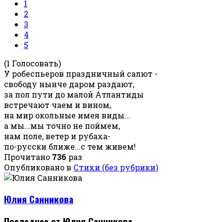
1
2
3
4
5
(1 Голосовать)
У робеспьеров праздничный салют -
свободу нынче даром раздают,
за пол пути до малой Атлантиды
встречают чаем и вином,
на мир окольные имея виды...
а мы...мы точно не поймем,
нам поле, ветер и рубаха-
по-русски ближе...с тем живем!
Прочитано
736
раз
Опубликовано в
Стихи (без рубрики)
Юлия Санникова
Последнее от Юлия Санникова