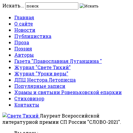
Искать...
Главная
О сайте
Новости
Публицистика
Проза
Поэзия
Авторы
Газета "Православная Луганщина "
Журнал "Свете Тихий"
Журнал "Уроки веры"
ДПЦ Нестора Летописца
Популярные записи
Храмы и святыни Ровеньковской епархии
Стиховизор
Контакты
Лауреат Всероссийской
литературной премии СП России "СЛОВО-2021".
Вы здесь: