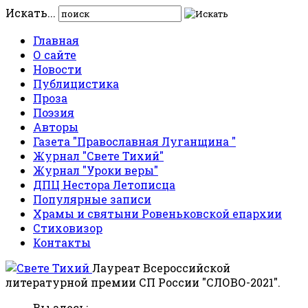
Искать...
Главная
О сайте
Новости
Публицистика
Проза
Поэзия
Авторы
Газета "Православная Луганщина "
Журнал "Свете Тихий"
Журнал "Уроки веры"
ДПЦ Нестора Летописца
Популярные записи
Храмы и святыни Ровеньковской епархии
Стиховизор
Контакты
Лауреат Всероссийской
литературной премии СП России "СЛОВО-2021".
Вы здесь: