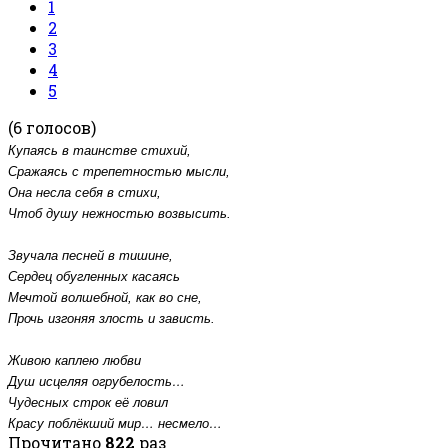
1
2
3
4
5
(6 голосов)
Купаясь в таинстве стихий,
Сражаясь с трепетностью мысли,
Она несла себя в стихи,
Чтоб душу нежностью возвысить.
Звучала песней в тишине,
Сердец обугленных касаясь
Мечтой волшебной, как во сне,
Прочь изгоняя злость и зависть.
Живою каплею любви
Душ исцеляя огрубелость…
Чудесных строк её ловил
Красу поблёкший мир… несмело…
Прочитано
822
раз