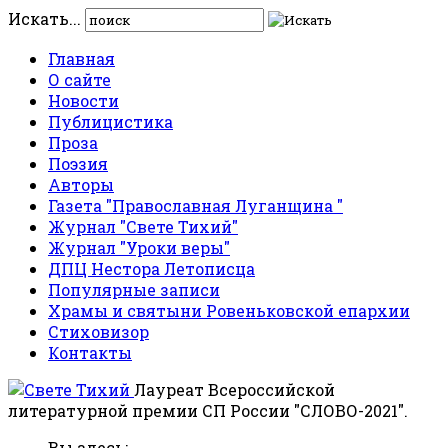
Искать...
Главная
О сайте
Новости
Публицистика
Проза
Поэзия
Авторы
Газета "Православная Луганщина "
Журнал "Свете Тихий"
Журнал "Уроки веры"
ДПЦ Нестора Летописца
Популярные записи
Храмы и святыни Ровеньковской епархии
Стиховизор
Контакты
Лауреат Всероссийской
литературной премии СП России "СЛОВО-2021".
Вы здесь: