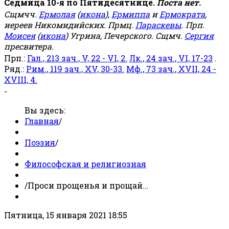
Седмица 10-я по Пятидесятнице.
Поста нет.
Сщмчч.
Ермолая
(
икона
),
Ермиппа
и
Ермократа
,
иереев Никомидийских. Прмц.
Параскевы
. Прп.
Моисея
(
икона
) Угрина, Печерского. Сщмч.
Сергия
пресвитера.
Прп.:
Гал., 213 зач., V, 22 - VI, 2.
Лк., 24 зач., VI, 17-23
.
Ряд.:
Рим., 119 зач., XV, 30-33.
Мф., 73 зач., XVII, 24 -
XVIII, 4.
-
Вы здесь:
Главная
/
Поэзия
/
Философская и религиозная
/
Проси прощенья и прощай...
Пятница, 15 января 2021 18:55