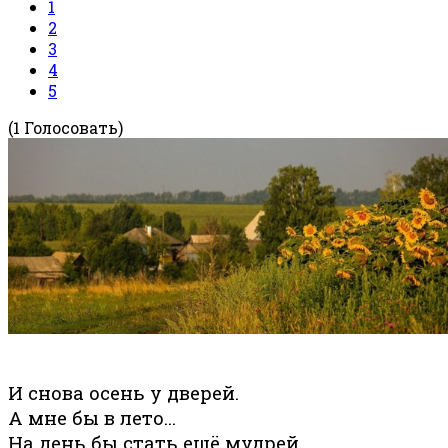
1
2
3
4
5
(1 Голосовать)
И снова осень у дверей.
А мне бы в лето…
На день бы стать ещё мудрей