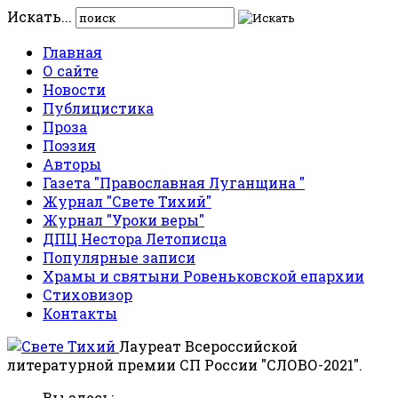
Искать...
Главная
О сайте
Новости
Публицистика
Проза
Поэзия
Авторы
Газета "Православная Луганщина "
Журнал "Свете Тихий"
Журнал "Уроки веры"
ДПЦ Нестора Летописца
Популярные записи
Храмы и святыни Ровеньковской епархии
Стиховизор
Контакты
Лауреат Всероссийской
литературной премии СП России "СЛОВО-2021".
Вы здесь: